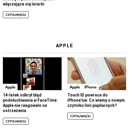
włączające się latarki
CZYTAJ WIĘCEJ
APPLE
Apple
Apple
iPhone
14-latek odkrył błąd
Touch ID powraca do
podsłuchiwania w FaceTime:
iPhone’ów: Co wiemy o nowym
Apple nie reagowało na
czytniku linii papilarnych?
ostrzeżenia
CZYTAJ WIĘCEJ
CZYTAJ WIĘCEJ