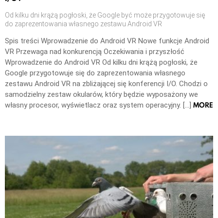
Od kilku dni krążą pogłoski, że Google być może przygotowuje się
do zaprezentowania własnego zestawu Android VR
Spis treści Wprowadzenie do Android VR Nowe funkcje Android
VR Przewaga nad konkurencją Oczekiwania i przyszłość
Wprowadzenie do Android VR Od kilku dni krążą pogłoski, że
Google przygotowuje się do zaprezentowania własnego
zestawu Android VR na zbliżającej się konferencji I/O. Chodzi o
samodzielny zestaw okularów, który będzie wyposażony we
MORE
własny procesor, wyświetlacz oraz system operacyjny. […]