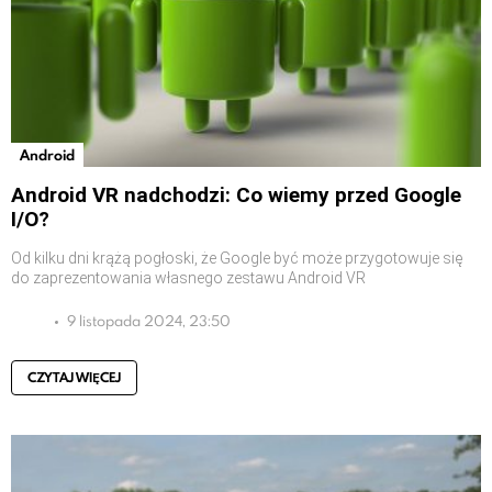
Android
Android VR nadchodzi: Co wiemy przed Google
I/O?
Od kilku dni krążą pogłoski, że Google być może przygotowuje się
do zaprezentowania własnego zestawu Android VR
9 listopada 2024, 23:50
CZYTAJ WIĘCEJ