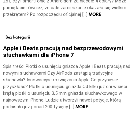
251, czyli smartfonie z Androidem za niecałe 4 dolary? Może
pamiętacie również, że całe zamieszanie okazało się wielkim
MORE
przekrętem? Po rozpoczęciu oficjalnej […]
Bez kategorii
Apple i Beats pracują nad bezprzewodowymi
słuchawkami dla iPhone 7
Spis treści Plotki o usunięciu gniazda Apple i Beats pracują nad
nowymi słuchawkami Czy AirPods zastąpią tradycyjne
słuchawki? Innowacyjne rozwiązania Apple Co przyniesie
przyszłość? Plotki o usunięciu gniazda Od kilku już dni w sieci
krążą plotki o usunięciu 3,5 mm gniazda słuchawkowego w
najnowszym iPhone. Ludzie utworzyli nawet petycję, którą
MORE
podpisało już ponad 200 tysięcy […]