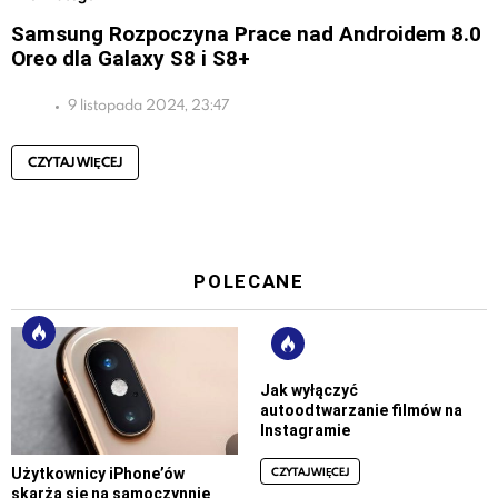
Samsung Rozpoczyna Prace nad Androidem 8.0
Oreo dla Galaxy S8 i S8+
9 listopada 2024, 23:47
CZYTAJ WIĘCEJ
POLECANE
Jak wyłączyć
autoodtwarzanie filmów na
Instagramie
CZYTAJ WIĘCEJ
Użytkownicy iPhone’ów
skarżą się na samoczynnie