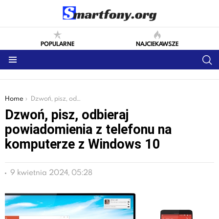
POPULARNE
NAJCIEKAWSZE
S
Menu
You are here:
Home
Dzwoń, pisz, odbieraj powiadomienia z telefonu na komputerze z Windows 10
Dzwoń, pisz, odbieraj
powiadomienia z telefonu na
komputerze z Windows 10
9 kwietnia 2024, 05:28