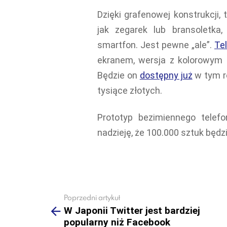
Dzięki grafenowej konstrukcji
jak zegarek lub bransoletka
smartfon. Jest pewne „ale”.
Te
ekranem, wersja z kolorowy
Będzie on
dostępny już
w tym ro
tysiące złotych.
Prototyp bezimiennego telef
nadzieję, że 100.000 sztuk będz
Poprzedni artykuł
See
more
W Japonii Twitter jest bardziej
popularny niż Facebook