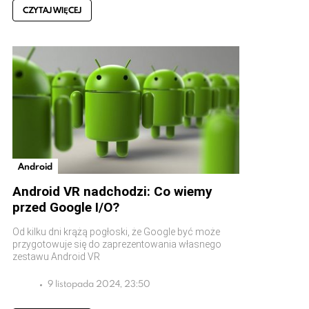
CZYTAJ WIĘCEJ
Android
Android VR nadchodzi: Co wiemy
przed Google I/O?
Od kilku dni krążą pogłoski, że Google być może
przygotowuje się do zaprezentowania własnego
zestawu Android VR
9 listopada 2024, 23:50