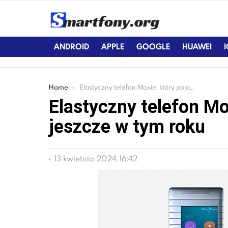
ANDROID
APPLE
GOOGLE
HUAWEI
You are here:
Home
Elastyczny telefon Moxie, który pojawi się jeszcze w tym roku
Elastyczny telefon Mox
jeszcze w tym roku
13 kwietnia 2024, 16:42