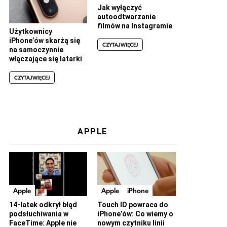
Jak wyłączyć
autoodtwarzanie
filmów na Instagramie
Użytkownicy
iPhone’ów skarżą się
CZYTAJ WIĘCEJ
na samoczynnie
włączające się latarki
CZYTAJ WIĘCEJ
APPLE
Apple
Apple
iPhone
14-latek odkrył błąd
Touch ID powraca do
podsłuchiwania w
iPhone’ów: Co wiemy o
FaceTime: Apple nie
nowym czytniku linii