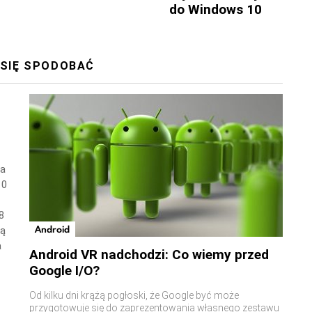
do Windows 10
 SIĘ SPODOBAĆ
wa
10
8
Android
ną
a
Android VR nadchodzi: Co wiemy przed
Google I/O?
Od kilku dni krążą pogłoski, że Google być może
przygotowuje się do zaprezentowania własnego zestawu