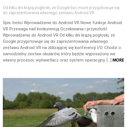
Od kilku dni krążą pogłoski, że Google być może przygotowuje się
do zaprezentowania własnego zestawu Android VR
Spis treści Wprowadzenie do Android VR Nowe funkcje Android
VR Przewaga nad konkurencją Oczekiwania i przyszłość
Wprowadzenie do Android VR Od kilku dni krążą pogłoski, że
Google przygotowuje się do zaprezentowania własnego
zestawu Android VR na zbliżającej się konferencji I/O. Chodzi o
samodzielny zestaw okularów, który będzie wyposażony we
MORE
własny procesor, wyświetlacz oraz system operacyjny. […]