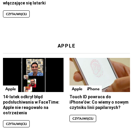
włączające się latarki
CZYTAJ WIĘCEJ
APPLE
Apple
Apple
iPhone
14-latek odkrył błąd
Touch ID powraca do
podsłuchiwania w FaceTime:
iPhone’ów: Co wiemy o nowym
Apple nie reagowało na
czytniku linii papilarnych?
ostrzeżenia
CZYTAJ WIĘCEJ
CZYTAJ WIĘCEJ