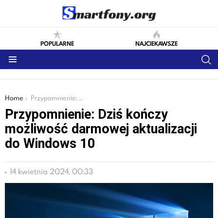
POPULARNE
NAJCIEKAWSZE
S
Menu
You are here:
Home
Przypomnienie: Dziś kończy możliwość darmowej aktualizacji do Windows 10
Przypomnienie: Dziś kończy
możliwość darmowej aktualizacji
do Windows 10
14 kwietnia 2024, 00:33