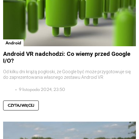
Android
Android VR nadchodzi: Co wiemy przed Google
I/O?
Od kilku dni krążą pogłoski, że Google być może przygotowuje się
do zaprezentowania własnego zestawu Android VR
9 listopada 2024, 23:50
CZYTAJ WIĘCEJ