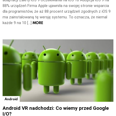
adaptacji Zalety iOS 9 Oczekiwania na iOS 10 Adopcja iOS 9 na
88% urządzeń Firma Apple ujawniła na swojej stronie wsparcia
dla programistów, że aż 88 procent urządzeń zgodnych z iOS 9
ma zainstalowaną tę wersję systemu. To oznacza, że niemal
MORE
każde 9 na 10 […]
Android
Android VR nadchodzi: Co wiemy przed Google
I/O?