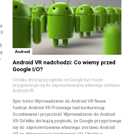
wa
10
8
Android
ną
a
Android VR nadchodzi: Co wiemy przed
Google I/O?
Od kilku dni krążą pogłoski, że Google być może
przygotowuje się do zaprezentowania własnego zestawu
Android VR
Spis treści Wprowadzenie do Android VR Nowe
funkcje Android VR Przewaga nad konkurencją
Oczekiwania i przyszłość Wprowadzenie do Android
VR Od kilku dni krążą pogłoski, że Google przygotowuje
się do zaprezentowania własnego zestawu Android