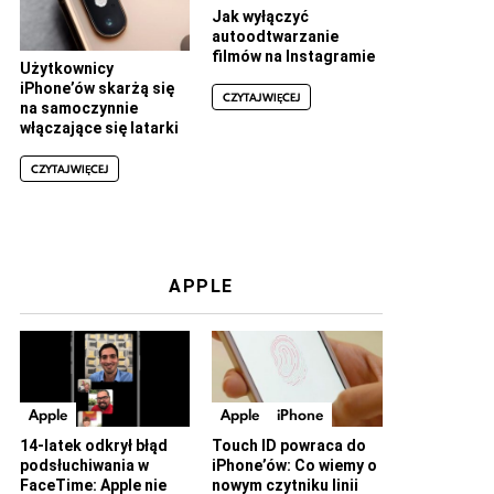
Jak wyłączyć
autoodtwarzanie
filmów na Instagramie
Użytkownicy
iPhone’ów skarżą się
CZYTAJ WIĘCEJ
na samoczynnie
włączające się latarki
CZYTAJ WIĘCEJ
APPLE
Apple
Apple
iPhone
14-latek odkrył błąd
Touch ID powraca do
podsłuchiwania w
iPhone’ów: Co wiemy o
FaceTime: Apple nie
nowym czytniku linii