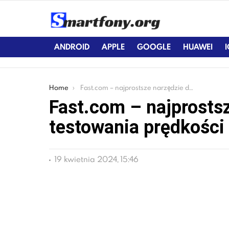
ANDROID
APPLE
GOOGLE
HUAWEI
You are here:
Home
Fast.com – najprostsze narzędzie do testowania prędkości Internetu
Fast.com – najprosts
testowania prędkości 
19 kwietnia 2024, 15:46