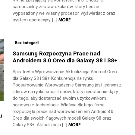
VR na zbliżającej się konferencji I/O. Chodzi o
samodzielny zestaw okularów, który będzie
wyposażony we własny procesor, wyświetlacz oraz
MORE
system operacyjny. […]
Bez kategorii
Samsung Rozpoczyna Prace nad
Androidem 8.0 Oreo dla Galaxy S8 i S8+
Spis treści Wprowadzenie Aktualizacja Android Oreo
dla Galaxy S8 i S8+ Konkurencja na rynku
Podsumowanie Wprowadzenie Samsung jest jednym z
liderów na rynku smartfonów, który nieustannie dąży
do tego, aby dostarczać swoim użytkownikom
najnowsze technologie. Właśnie dlatego firma
rozpoczęła prace nad wprowadzeniem Android 8.0
u
Oreo dla swoich flagowych modeli Galaxy S8 oraz
MORE
Galaxy S8+. Aktualizacja […]