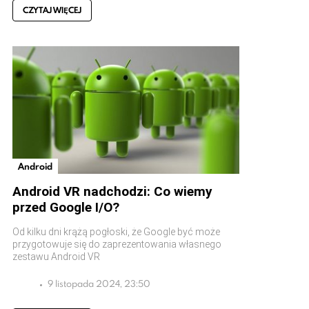
CZYTAJ WIĘCEJ
Android
Android VR nadchodzi: Co wiemy
przed Google I/O?
Od kilku dni krążą pogłoski, że Google być może
przygotowuje się do zaprezentowania własnego
zestawu Android VR
9 listopada 2024, 23:50