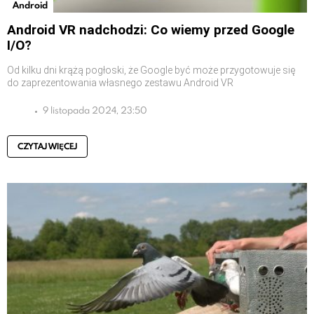
Android
Android VR nadchodzi: Co wiemy przed Google
I/O?
Od kilku dni krążą pogłoski, że Google być może przygotowuje się
do zaprezentowania własnego zestawu Android VR
9 listopada 2024, 23:50
CZYTAJ WIĘCEJ