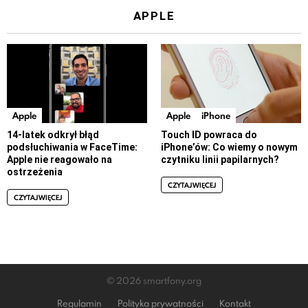
APPLE
Apple
Apple
iPhone
14-latek odkrył błąd
Touch ID powraca do
podsłuchiwania w FaceTime:
iPhone’ów: Co wiemy o nowym
Apple nie reagowało na
czytniku linii papilarnych?
ostrzeżenia
CZYTAJ WIĘCEJ
CZYTAJ WIĘCEJ
© 2026 smartfony.org
Regulamin
Polityka prywatności
Kontakt