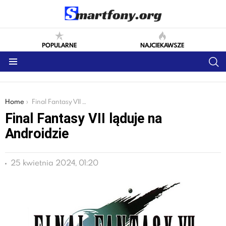
POPULARNE
NAJCIEKAWSZE
S
Menu
You are here:
Home
Final Fantasy VII ląduje na Androidzie
Final Fantasy VII ląduje na
Androidzie
25 kwietnia 2024, 01:20