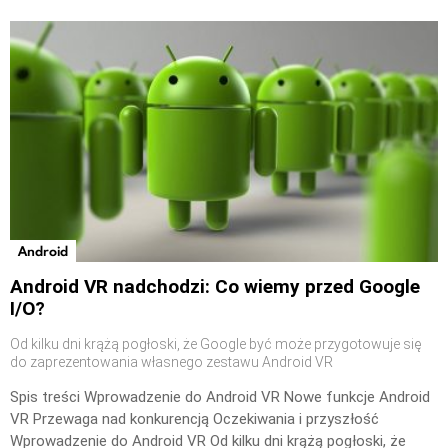
Android
Android VR nadchodzi: Co wiemy przed Google
I/O?
Od kilku dni krążą pogłoski, że Google być może przygotowuje się
do zaprezentowania własnego zestawu Android VR
Spis treści Wprowadzenie do Android VR Nowe funkcje Android
VR Przewaga nad konkurencją Oczekiwania i przyszłość
Wprowadzenie do Android VR Od kilku dni krążą pogłoski, że