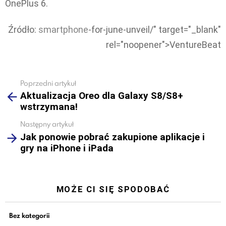
OnePlus 6.
Źródło:
smartphone
-for-june-unveil/" target="_blank"
rel="noopener">VentureBeat
Poprzedni artykuł
See
Aktualizacja Oreo dla Galaxy S8/S8+
more
wstrzymana!
Następny artykuł
Jak ponowie pobrać zakupione aplikacje i
gry na iPhone i iPada
MOŻE CI SIĘ SPODOBAĆ
Bez kategorii