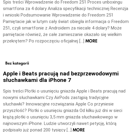
Spis treści Wprowadzenie do Freedom 251 Proces unboxingu
smartfona za 4 dolary Analiza specyfikacji technicznej Recenzja
i wnioski Podsumowanie Wprowadzenie do Freedom 251
Pamiętacie jak w lutym cały świat obiegła informacja o Freedom
251, czyli smartfonie z Androidem za niecałe 4 dolary? Może
pamiętacie również, że całe zamieszanie okazało się wielkim
MORE
przekrętem? Po rozpoczęciu oficjalnej […]
Bez kategorii
Apple i Beats pracują nad bezprzewodowymi
słuchawkami dla iPhone 7
Spis treści Plotki o usunięciu gniazda Apple i Beats pracują nad
nowymi słuchawkami Czy AirPods zastąpią tradycyjne
słuchawki? Innowacyjne rozwiązania Apple Co przyniesie
przyszłość? Plotki o usunięciu gniazda Od kilku już dni w sieci
krążą plotki o usunięciu 3,5 mm gniazda słuchawkowego w
najnowszym iPhone. Ludzie utworzyli nawet petycję, którą
MORE
podpisało już ponad 200 tysięcy […]