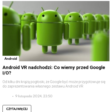
Android
Android VR nadchodzi: Co wiemy przed Google
I/O?
Od kilku dni krążą pogłoski, że Google być może przygotowuje się
do zaprezentowania własnego zestawu Android VR
9 listopada 2024, 23:50
CZYTAJ WIĘCEJ