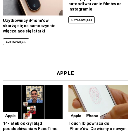
autoodtwarzanie filmów na
Instagramie
CZYTAJ WIĘCEJ
Użytkownicy iPhone’ów
skarżą się na samoczynnie
włączające się latarki
CZYTAJ WIĘCEJ
APPLE
Apple
Apple
iPhone
14-latek odkrył błąd
Touch ID powraca do
podsłuchiwania w FaceTime:
iPhone’ów: Co wiemy o nowym