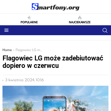
POPULARNE
NAJCIEKAWSZE
S
Menu
You are here:
Home
Flagowiec LG może zadebiutować dopiero w czerwcu
Flagowiec LG może zadebiutować
dopiero w czerwcu
3 kwietnia 2024, 10:16