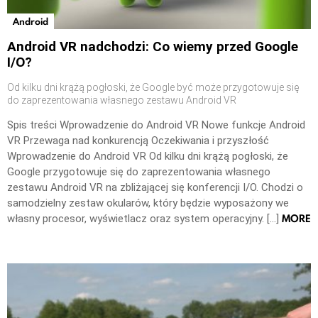
Android
Android VR nadchodzi: Co wiemy przed Google
I/O?
Od kilku dni krążą pogłoski, że Google być może przygotowuje się
do zaprezentowania własnego zestawu Android VR
Spis treści Wprowadzenie do Android VR Nowe funkcje Android
VR Przewaga nad konkurencją Oczekiwania i przyszłość
Wprowadzenie do Android VR Od kilku dni krążą pogłoski, że
Google przygotowuje się do zaprezentowania własnego
zestawu Android VR na zbliżającej się konferencji I/O. Chodzi o
samodzielny zestaw okularów, który będzie wyposażony we
MORE
własny procesor, wyświetlacz oraz system operacyjny. […]