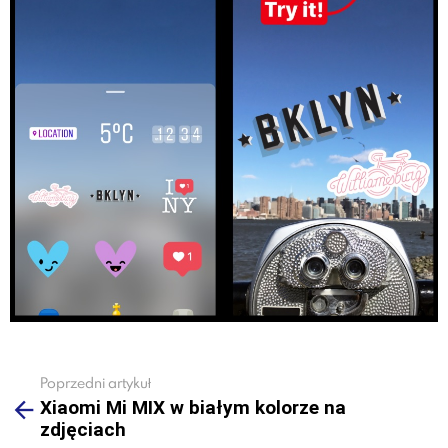
Poprzedni artykuł
See
Xiaomi Mi MIX w białym kolorze na
more
zdjęciach