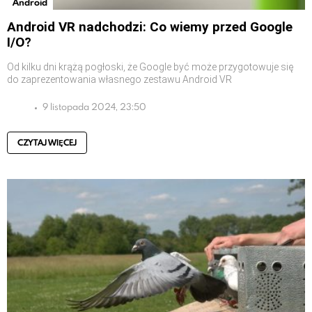
Android
Android VR nadchodzi: Co wiemy przed Google
I/O?
Od kilku dni krążą pogłoski, że Google być może przygotowuje się
do zaprezentowania własnego zestawu Android VR
9 listopada 2024, 23:50
CZYTAJ WIĘCEJ