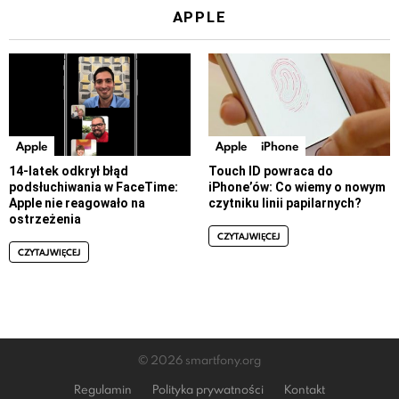
APPLE
Apple
Apple
iPhone
14-latek odkrył błąd
Touch ID powraca do
podsłuchiwania w FaceTime:
iPhone’ów: Co wiemy o nowym
Apple nie reagowało na
czytniku linii papilarnych?
ostrzeżenia
CZYTAJ WIĘCEJ
CZYTAJ WIĘCEJ
© 2026 smartfony.org
Regulamin
Polityka prywatności
Kontakt