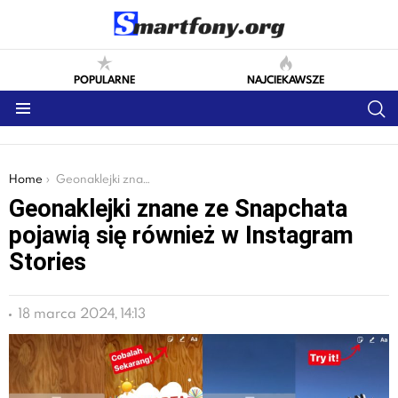
POPULARNE
NAJCIEKAWSZE
S
Menu
You are here:
Home
Geonaklejki znane ze Snapchata pojawią się również w Instagram Stories
Geonaklejki znane ze Snapchata
pojawią się również w Instagram
Stories
18 marca 2024, 14:13