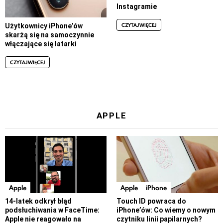
Instagramie
CZYTAJ WIĘCEJ
Użytkownicy iPhone’ów
skarżą się na samoczynnie
włączające się latarki
CZYTAJ WIĘCEJ
APPLE
Apple
Apple
iPhone
14-latek odkrył błąd
Touch ID powraca do
podsłuchiwania w FaceTime:
iPhone’ów: Co wiemy o nowym
Apple nie reagowało na
czytniku linii papilarnych?