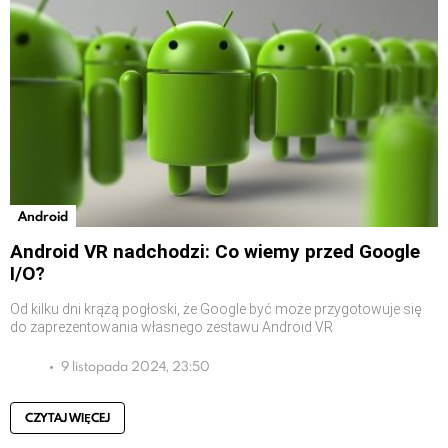
Android
Android VR nadchodzi: Co wiemy przed Google
I/O?
Od kilku dni krążą pogłoski, że Google być może przygotowuje się
do zaprezentowania własnego zestawu Android VR
9 listopada 2024, 23:50
CZYTAJ WIĘCEJ