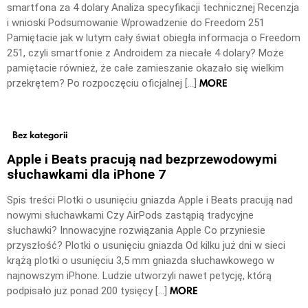
smartfona za 4 dolary Analiza specyfikacji technicznej Recenzja
i wnioski Podsumowanie Wprowadzenie do Freedom 251
Pamiętacie jak w lutym cały świat obiegła informacja o Freedom
251, czyli smartfonie z Androidem za niecałe 4 dolary? Może
pamiętacie również, że całe zamieszanie okazało się wielkim
MORE
przekrętem? Po rozpoczęciu oficjalnej […]
Bez kategorii
Apple i Beats pracują nad bezprzewodowymi
słuchawkami dla iPhone 7
Spis treści Plotki o usunięciu gniazda Apple i Beats pracują nad
nowymi słuchawkami Czy AirPods zastąpią tradycyjne
słuchawki? Innowacyjne rozwiązania Apple Co przyniesie
przyszłość? Plotki o usunięciu gniazda Od kilku już dni w sieci
krążą plotki o usunięciu 3,5 mm gniazda słuchawkowego w
najnowszym iPhone. Ludzie utworzyli nawet petycję, którą
MORE
podpisało już ponad 200 tysięcy […]