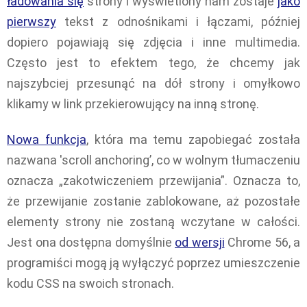
ładowania się
strony i wyświetlony nam zostaje
jako
pierwszy
tekst z odnośnikami i łączami, później
dopiero pojawiają się zdjęcia i inne multimedia.
Często jest to efektem tego, że chcemy jak
najszybciej przesunąć na dół strony i omyłkowo
klikamy w link przekierowujący na inną stronę.
Nowa funkcja
, która ma temu zapobiegać została
nazwana 'scroll anchoring’, co w wolnym tłumaczeniu
oznacza „zakotwiczeniem przewijania”. Oznacza to,
że przewijanie zostanie zablokowane, aż pozostałe
elementy strony nie zostaną wczytane w całości.
Jest ona dostępna domyślnie
od wersji
Chrome 56, a
programiści mogą ją wyłączyć poprzez umieszczenie
kodu CSS na swoich stronach.