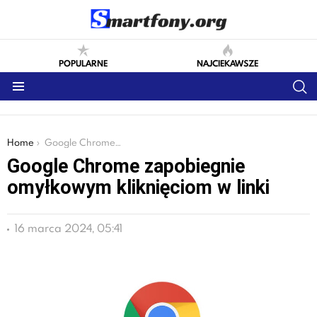
POPULARNE
NAJCIEKAWSZE
S
Menu
You are here:
Home
Google Chrome zapobiegnie omyłkowym kliknięciom w linki
Google Chrome zapobiegnie
omyłkowym kliknięciom w linki
16 marca 2024, 05:41