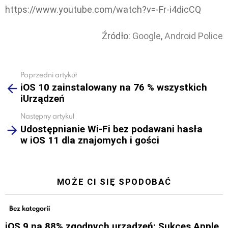
https://www.youtube.com/watch?v=-Fr-i4dicCQ
Źródło:
Google
,
Android Police
Poprzedni artykuł
See
iOS 10 zainstalowany na 76 % wszystkich
more
iUrządzeń
Następny artykuł
Udostępnianie Wi-Fi bez podawani hasła
w iOS 11 dla znajomych i gości
MOŻE CI SIĘ SPODOBAĆ
Bez kategorii
iOS 9 na 88% zgodnych urządzeń: Sukces Apple