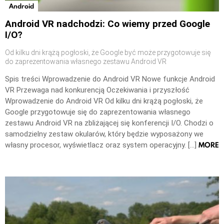
Android
Android VR nadchodzi: Co wiemy przed Google
I/O?
Od kilku dni krążą pogłoski, że Google być może przygotowuje się
do zaprezentowania własnego zestawu Android VR
Spis treści Wprowadzenie do Android VR Nowe funkcje Android
VR Przewaga nad konkurencją Oczekiwania i przyszłość
Wprowadzenie do Android VR Od kilku dni krążą pogłoski, że
Google przygotowuje się do zaprezentowania własnego
zestawu Android VR na zbliżającej się konferencji I/O. Chodzi o
samodzielny zestaw okularów, który będzie wyposażony we
MORE
własny procesor, wyświetlacz oraz system operacyjny. […]