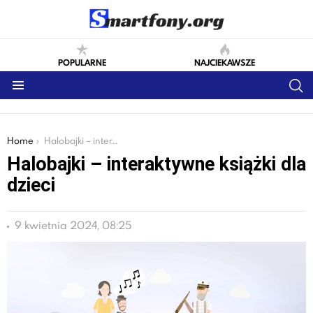
POPULARNE
NAJCIEKAWSZE
S
Menu
You are here:
Home
Halobajki – interaktywne książki dla dzieci
Halobajki – interaktywne książki dla
dzieci
9 kwietnia 2024, 08:25