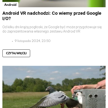
Android
Android VR nadchodzi: Co wiemy przed Google
I/O?
Od kilku dni krążą pogłoski, że Google być może przygotowuje się
do zaprezentowania własnego zestawu Android VR
9 listopada 2024, 23:50
CZYTAJ WIĘCEJ