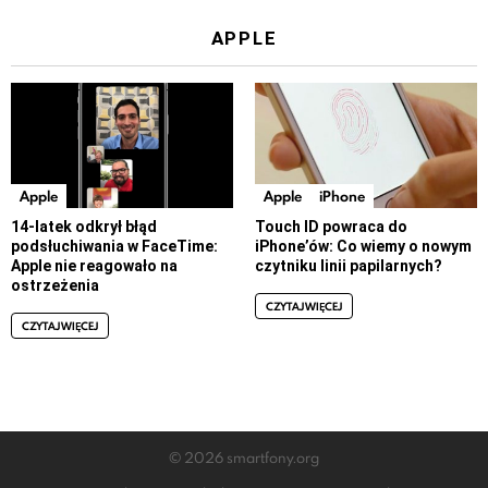
APPLE
Apple
Apple
iPhone
14-latek odkrył błąd
Touch ID powraca do
podsłuchiwania w FaceTime:
iPhone’ów: Co wiemy o nowym
Apple nie reagowało na
czytniku linii papilarnych?
ostrzeżenia
CZYTAJ WIĘCEJ
CZYTAJ WIĘCEJ
© 2026 smartfony.org