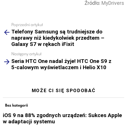
Źródło:
MyDrivers
Poprzedni artykuł
See
Telefony Samsung są trudniejsze do
more
naprawy niż kiedykolwiek przedtem –
Galaxy S7 w rękach iFixit
Następny artykuł
Seria HTC One nadal żyje! HTC One S9 z
5-calowym wyświetlaczem i Helio X10
MOŻE CI SIĘ SPODOBAĆ
Bez kategorii
iOS 9 na 88% zgodnych urządzeń: Sukces Apple
w adaptacji systemu