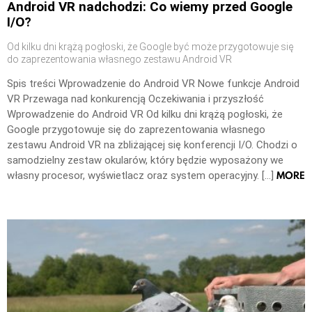
Android VR nadchodzi: Co wiemy przed Google
I/O?
Od kilku dni krążą pogłoski, że Google być może przygotowuje się
do zaprezentowania własnego zestawu Android VR
Spis treści Wprowadzenie do Android VR Nowe funkcje Android
VR Przewaga nad konkurencją Oczekiwania i przyszłość
Wprowadzenie do Android VR Od kilku dni krążą pogłoski, że
Google przygotowuje się do zaprezentowania własnego
zestawu Android VR na zbliżającej się konferencji I/O. Chodzi o
samodzielny zestaw okularów, który będzie wyposażony we
MORE
własny procesor, wyświetlacz oraz system operacyjny. […]