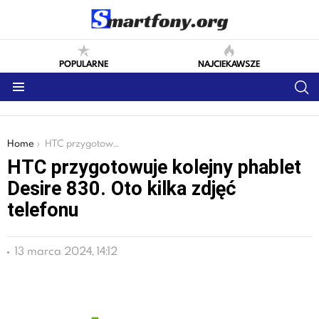
POPULARNE
NAJCIEKAWSZE
S
Menu
You are here:
Home
HTC przygotowuje kolejny phablet Desire 830. Oto kilka zdjęć telefonu
HTC przygotowuje kolejny phablet
Desire 830. Oto kilka zdjęć
telefonu
13 marca 2024, 14:12