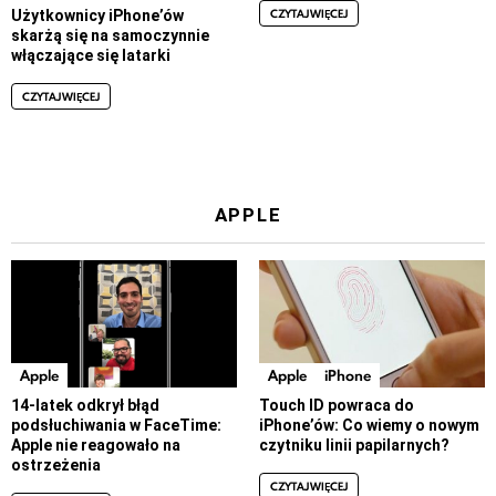
CZYTAJ WIĘCEJ
Użytkownicy iPhone’ów
skarżą się na samoczynnie
włączające się latarki
CZYTAJ WIĘCEJ
APPLE
Apple
Apple
iPhone
14-latek odkrył błąd
Touch ID powraca do
podsłuchiwania w FaceTime:
iPhone’ów: Co wiemy o nowym
Apple nie reagowało na
czytniku linii papilarnych?
ostrzeżenia
CZYTAJ WIĘCEJ