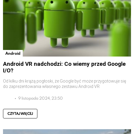
Android
Android VR nadchodzi: Co wiemy przed Google
I/O?
Od kilku dni krążą pogłoski, że Google być może przygotowuje się
do zaprezentowania własnego zestawu Android VR
9 listopada 2024, 23:50
CZYTAJ WIĘCEJ