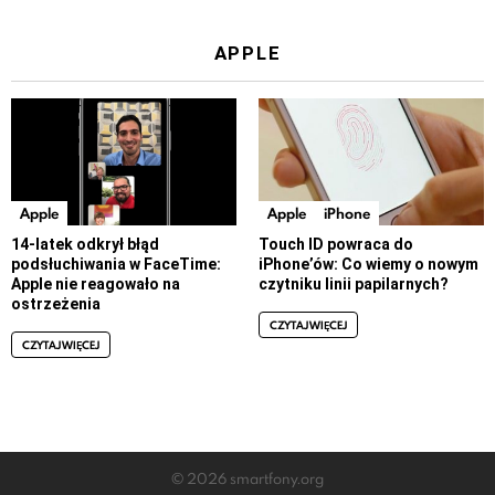
APPLE
Apple
Apple
iPhone
14-latek odkrył błąd
Touch ID powraca do
podsłuchiwania w FaceTime:
iPhone’ów: Co wiemy o nowym
Apple nie reagowało na
czytniku linii papilarnych?
ostrzeżenia
CZYTAJ WIĘCEJ
CZYTAJ WIĘCEJ
© 2026 smartfony.org