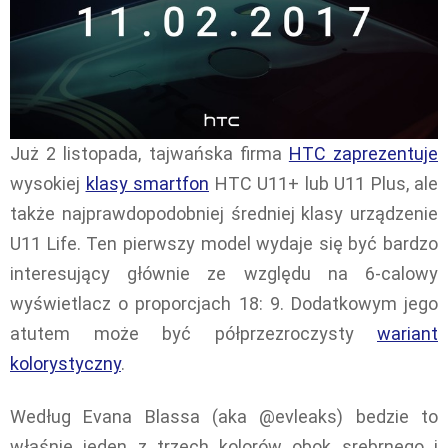
Już 2 listopada, tajwańska firma
HTC zaprezentuje
wysokiej
klasy smartfon
HTC U11+ lub U11 Plus, ale
także najprawdopodobniej średniej klasy urządzenie
U11 Life. Ten pierwszy model wydaje się być bardzo
interesujący głównie ze względu na 6-calowy
wyświetlacz o proporcjach 18: 9. Dodatkowym jego
atutem może być półprzezroczysty
wariant
kolorystyczny
.
Według Evana Blassa (aka @evleaks) bedzie to
właśnie jeden z trzech kolorów obok srebrnego i