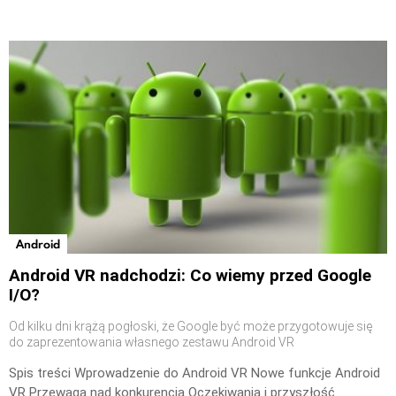
Android
Android VR nadchodzi: Co wiemy przed Google
I/O?
Od kilku dni krążą pogłoski, że Google być może przygotowuje się
do zaprezentowania własnego zestawu Android VR
Spis treści Wprowadzenie do Android VR Nowe funkcje Android
VR Przewaga nad konkurencją Oczekiwania i przyszłość