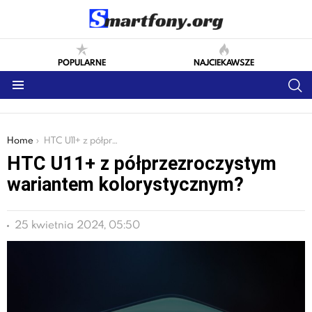
POPULARNE
NAJCIEKAWSZE
S
Menu
You are here:
Home
HTC U11+ z półprzezroczystym wariantem kolorystycznym?
HTC U11+ z półprzezroczystym
wariantem kolorystycznym?
25 kwietnia 2024, 05:50