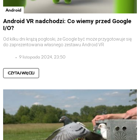
Android
Android VR nadchodzi: Co wiemy przed Google
I/O?
Od kilku dni krążą pogłoski, że Google być może przygotowuje się
do zaprezentowania własnego zestawu Android VR
9 listopada 2024, 23:50
CZYTAJ WIĘCEJ