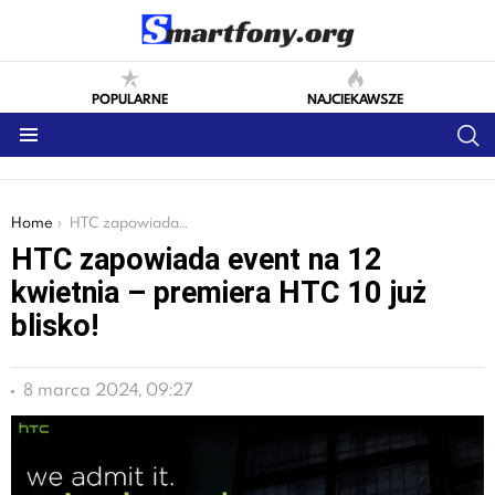
POPULARNE
NAJCIEKAWSZE
S
Menu
You are here:
Home
HTC zapowiada event na 12 kwietnia – premiera HTC 10 już blisko!
HTC zapowiada event na 12
kwietnia – premiera HTC 10 już
blisko!
8 marca 2024, 09:27