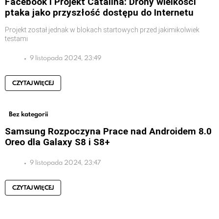
Facebook i Projekt Catalina: Drony wielkości
ptaka jako przyszłość dostępu do Internetu
Projekt został jednak w blokach startowych przed jakimikolwiek
testami
9 listopada 2024, 23:49
CZYTAJ WIĘCEJ
Bez kategorii
Samsung Rozpoczyna Prace nad Androidem 8.0
Oreo dla Galaxy S8 i S8+
9 listopada 2024, 23:47
CZYTAJ WIĘCEJ