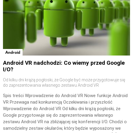
Android
Android VR nadchodzi: Co wiemy przed Google
I/O?
Od kilku dni krążą pogłoski, że Google być może przygotowuje się
do zaprezentowania własnego zestawu Android VR
Spis treści Wprowadzenie do Android VR Nowe funkcje Android
VR Przewaga nad konkurencją Oczekiwania i przyszłość
Wprowadzenie do Android VR Od kilku dni krążą pogłoski, że
Google przygotowuje się do zaprezentowania własnego
zestawu Android VR na zbliżającej się konferencji I/O. Chodzi o
samodzielny zestaw okularów, który będzie wyposażony we