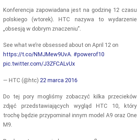
Konferencja zapowiadana jest na godzinę 12 czasu
polskiego (wtorek). HTC nazywa to wydarzenie
„obsesją w dobrym znaczeniu”.
See what we’re obsessed about on April 12 on
https://t.co/NMJMew9UvA
.
#powerof10
pic.twitter.com/J3ZFCALvUx
— HTC (@htc)
22 marca 2016
Do tej pory mogliśmy zobaczyć kilka przecieków
zdjęć przedstawiających wygląd HTC 10, który
trochę będzie przypominał innym model A9 oraz One
M9.