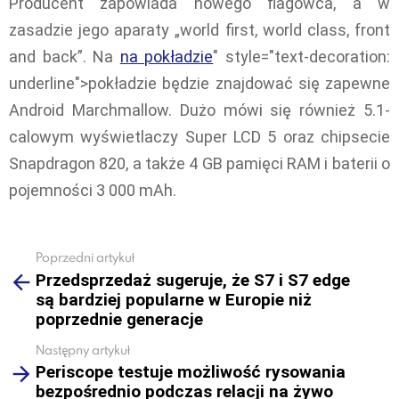
Producent zapowiada nowego flagowca, a w
zasadzie jego aparaty „world first, world class, front
and back”. Na
na pokładzie
" style="text-decoration:
underline">pokładzie będzie znajdować się zapewne
Android Marchmallow. Dużo mówi się również 5.1-
calowym wyświetlaczy Super LCD 5 oraz chipsecie
Snapdragon 820, a także 4 GB pamięci RAM i baterii o
pojemności 3 000 mAh.
Poprzedni artykuł
See
Przedsprzedaż sugeruje, że S7 i S7 edge
more
są bardziej popularne w Europie niż
poprzednie generacje
Następny artykuł
Periscope testuje możliwość rysowania
bezpośrednio podczas relacji na żywo