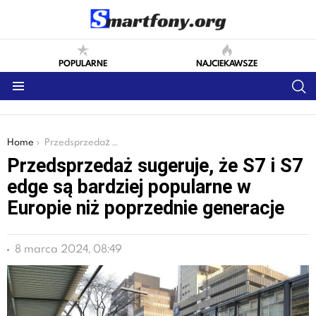
POPULARNE
NAJCIEKAWSZE
S
Menu
You are here:
Home
Przedsprzedaż sugeruje, że S7 i S7 edge są bardziej popularne w Europie niż poprzednie generacje
Przedsprzedaż sugeruje, że S7 i S7
edge są bardziej popularne w
Europie niż poprzednie generacje
8 marca 2024, 08:49