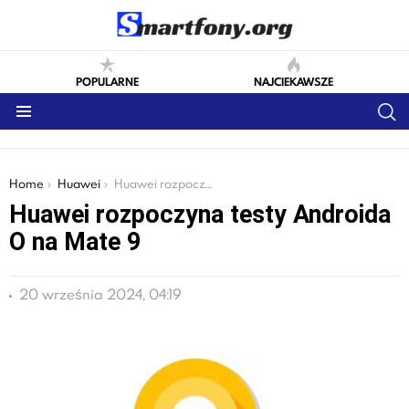
POPULARNE
NAJCIEKAWSZE
S
Menu
You are here:
Home
Huawei
Huawei rozpoczyna testy Androida O na Mate 9
Huawei rozpoczyna testy Androida
O na Mate 9
20 września 2024, 04:19