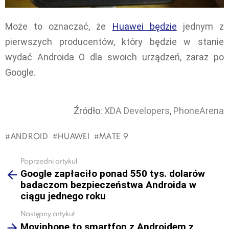
Może to oznaczać, że
Huawei będzie
jednym z
pierwszych producentów, który będzie w stanie
wydać Androida O dla swoich urządzeń, zaraz po
Google.
Źródło:
XDA Developers
,
PhoneArena
ANDROID
HUAWEI
MATE 9
Poprzedni artykuł
See
Google zapłaciło ponad 550 tys. dolarów
more
badaczom bezpieczeństwa Androida w
ciągu jednego roku
Następny artykuł
Moviphone to smartfon z Androidem z