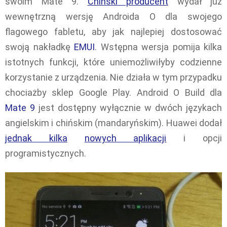
swoim Mate 9.
Chiński producent
wydał już
wewnętrzną wersję Androida O dla swojego
flagowego fabletu, aby jak najlepiej dostosować
swoją nakładkę
EMUI
. Wstępna wersja pomija kilka
istotnych funkcji, które uniemożliwiłyby codzienne
korzystanie z urządzenia. Nie działa w tym przypadku
chociażby sklep Google Play. Android O Build dla
Mate 9
jest dostępny wyłącznie w dwóch językach
angielskim i chińskim (mandaryńskim). Huawei dodał
jednak kilka
nowych aplikacji
i opcji
programistycznych.