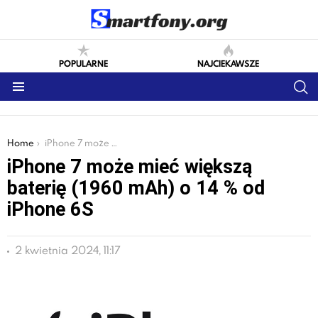
POPULARNE
NAJCIEKAWSZE
S
Menu
You are here:
Home
iPhone 7 może mieć większą baterię (1960 mAh) o 14 % od iPhone 6S
iPhone 7 może mieć większą
baterię (1960 mAh) o 14 % od
iPhone 6S
2 kwietnia 2024, 11:17