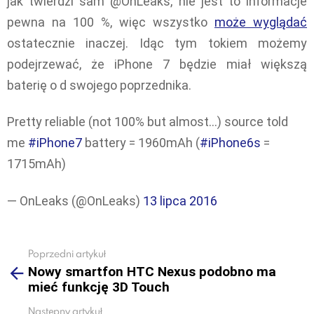
jak twierdzi sam @OnLeaks, nie jest to informacje
pewna na 100 %, więc wszystko
może wyglądać
ostatecznie inaczej. Idąc tym tokiem możemy
podejrzewać, że iPhone 7 będzie miał większą
baterię o d swojego poprzednika.
Pretty reliable (not 100% but almost…) source told
me
#iPhone7
battery = 1960mAh (
#iPhone6s
=
1715mAh)
— OnLeaks (@OnLeaks)
13 lipca 2016
Poprzedni artykuł
See
Nowy smartfon HTC Nexus podobno ma
more
mieć funkcję 3D Touch
Następny artykuł