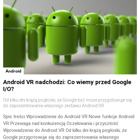
Android
Android VR nadchodzi: Co wiemy przed Google
I/O?
Od kilku dni krążą pogłoski, że Google być może przygotowuje się
do zaprezentowania własnego zestawu Android VR
Spis treści Wprowadzenie do Android VR Nowe funkcje Android
VR Przewaga nad konkurencją Oczekiwania i przyszłość
Wprowadzenie do Android VR Od kilku dni krążą pogłoski, że
Google przygotowuje się do zaprezentowania własnego