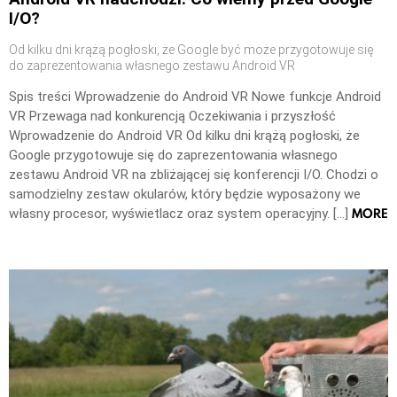
I/O?
Od kilku dni krążą pogłoski, że Google być może przygotowuje się
do zaprezentowania własnego zestawu Android VR
Spis treści Wprowadzenie do Android VR Nowe funkcje Android
VR Przewaga nad konkurencją Oczekiwania i przyszłość
Wprowadzenie do Android VR Od kilku dni krążą pogłoski, że
Google przygotowuje się do zaprezentowania własnego
zestawu Android VR na zbliżającej się konferencji I/O. Chodzi o
samodzielny zestaw okularów, który będzie wyposażony we
MORE
własny procesor, wyświetlacz oraz system operacyjny. […]