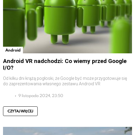
Android
Android VR nadchodzi: Co wiemy przed Google
I/O?
Od kilku dni krążą pogłoski, że Google być może przygotowuje się
do zaprezentowania własnego zestawu Android VR
9 listopada 2024, 23:50
CZYTAJ WIĘCEJ