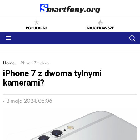
POPULARNE
NAJCIEKAWSZE
S
Menu
You are here:
Home
iPhone 7 z dwoma tylnymi kamerami?
iPhone 7 z dwoma tylnymi
kamerami?
3 maja 2024, 06:06