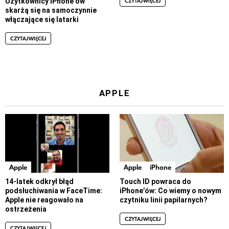
CZYTAJ WIĘCEJ
Użytkownicy iPhone’ów
skarżą się na samoczynnie
włączające się latarki
CZYTAJ WIĘCEJ
APPLE
Apple
Apple
iPhone
14-latek odkrył błąd
Touch ID powraca do
podsłuchiwania w FaceTime:
iPhone’ów: Co wiemy o nowym
Apple nie reagowało na
czytniku linii papilarnych?
ostrzeżenia
CZYTAJ WIĘCEJ
CZYTAJ WIĘCEJ