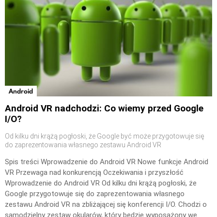
Android
Android VR nadchodzi: Co wiemy przed Google
I/O?
Od kilku dni krążą pogłoski, że Google być może przygotowuje się
do zaprezentowania własnego zestawu Android VR
Spis treści Wprowadzenie do Android VR Nowe funkcje Android
VR Przewaga nad konkurencją Oczekiwania i przyszłość
Wprowadzenie do Android VR Od kilku dni krążą pogłoski, że
Google przygotowuje się do zaprezentowania własnego
zestawu Android VR na zbliżającej się konferencji I/O. Chodzi o
samodzielny zestaw okularów, który będzie wyposażony we