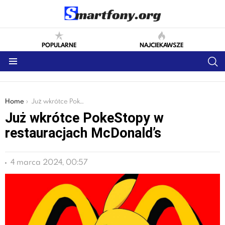
POPULARNE
NAJCIEKAWSZE
S
Menu
You are here:
Home
Już wkrótce PokeStopy w restauracjach McDonald’s
Już wkrótce PokeStopy w
restauracjach McDonald’s
4 marca 2024, 00:57