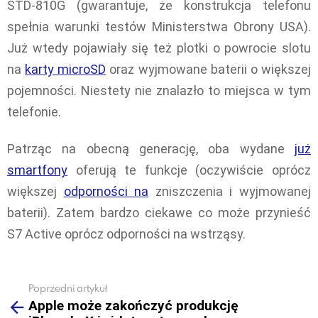
STD-810G (gwarantuje, że konstrukcja telefonu
spełnia warunki testów Ministerstwa Obrony USA).
Już wtedy pojawiały się też plotki o powrocie slotu
na
karty microSD
oraz wyjmowane baterii o większej
pojemności. Niestety nie znalazło to miejsca w tym
telefonie.
Patrząc na obecną generację, oba wydane
już
smartfony
oferują te funkcje (oczywiście oprócz
większej
odporności na
zniszczenia i wyjmowanej
baterii). Zatem bardzo ciekawe co może przynieść
S7 Active oprócz odporności na wstrząsy.
Poprzedni artykuł
See
Apple może zakończyć produkcję
more