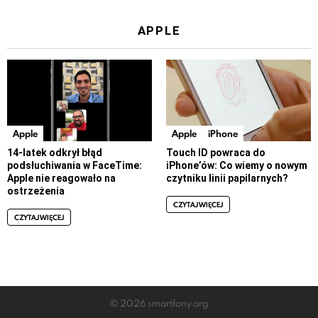
APPLE
Apple
Apple
iPhone
14-latek odkrył błąd
Touch ID powraca do
podsłuchiwania w FaceTime:
iPhone’ów: Co wiemy o nowym
Apple nie reagowało na
czytniku linii papilarnych?
ostrzeżenia
CZYTAJ WIĘCEJ
CZYTAJ WIĘCEJ
© 2026 smartfony.org