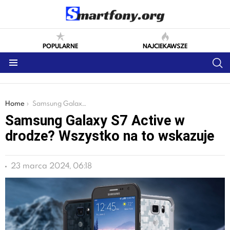
POPULARNE
NAJCIEKAWSZE
S
Menu
You are here:
Home
Samsung Galaxy S7 Active w drodze? Wszystko na to wskazuje
Samsung Galaxy S7 Active w
drodze? Wszystko na to wskazuje
23 marca 2024, 06:18