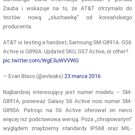
Zauba i wskazuje na to, że AT&T otrzymało do
testów nową „słuchawkę” od koreańskiego
producenta.
AT&T is testing a handset, Samsung SM-G891A. GS6
Active is G890A. Updated SKU, GS7 Active, or other?
pic.twitter.com/WgE3uWVVWG
— Evan Blass (@evleaks)
23 marca 2016
Najbardziej interesujący jest numer modelu – SM-
G891A, ponieważ Galaxy S6 Active nosi numer SM-
G890A. Patrząc na S6 Active oferował on nieco
więcej niż podstawowa wersją. Poza „chropowatym”
wyglądem znajdziemy standardy IPS68 oraz MIL-