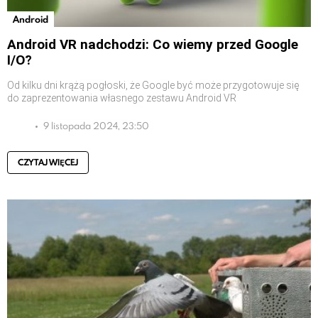
Android
Android VR nadchodzi: Co wiemy przed Google
I/O?
Od kilku dni krążą pogłoski, że Google być może przygotowuje się
do zaprezentowania własnego zestawu Android VR
9 listopada 2024, 23:50
CZYTAJ WIĘCEJ