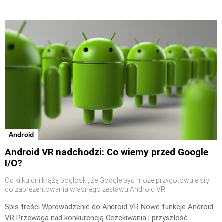
Android
Android VR nadchodzi: Co wiemy przed Google
I/O?
Od kilku dni krążą pogłoski, że Google być może przygotowuje się
do zaprezentowania własnego zestawu Android VR
Spis treści Wprowadzenie do Android VR Nowe funkcje Android
VR Przewaga nad konkurencją Oczekiwania i przyszłość