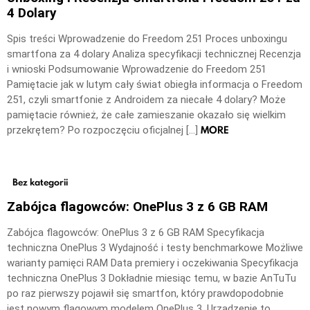
4 Dolary
Spis treści Wprowadzenie do Freedom 251 Proces unboxingu
smartfona za 4 dolary Analiza specyfikacji technicznej Recenzja
i wnioski Podsumowanie Wprowadzenie do Freedom 251
Pamiętacie jak w lutym cały świat obiegła informacja o Freedom
251, czyli smartfonie z Androidem za niecałe 4 dolary? Może
pamiętacie również, że całe zamieszanie okazało się wielkim
MORE
przekrętem? Po rozpoczęciu oficjalnej […]
Bez kategorii
Zabójca flagowców: OnePlus 3 z 6 GB RAM
Zabójca flagowców: OnePlus 3 z 6 GB RAM Specyfikacja
techniczna OnePlus 3 Wydajność i testy benchmarkowe Możliwe
warianty pamięci RAM Data premiery i oczekiwania Specyfikacja
techniczna OnePlus 3 Dokładnie miesiąc temu, w bazie AnTuTu
po raz pierwszy pojawił się smartfon, który prawdopodobnie
jest nowym flagowym modelem OnePlus 3. Urządzenie to