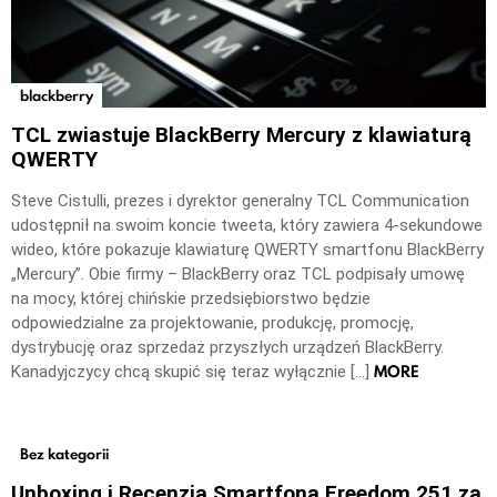
blackberry
TCL zwiastuje BlackBerry Mercury z klawiaturą
QWERTY
Steve Cistulli, prezes i dyrektor generalny TCL Communication
udostępnił na swoim koncie tweeta, który zawiera 4-sekundowe
wideo, które pokazuje klawiaturę QWERTY smartfonu BlackBerry
„Mercury”. Obie firmy – BlackBerry oraz TCL podpisały umowę
na mocy, której chińskie przedsiębiorstwo będzie
odpowiedzialne za projektowanie, produkcję, promocję,
dystrybucję oraz sprzedaż przyszłych urządzeń BlackBerry.
MORE
Kanadyjczycy chcą skupić się teraz wyłącznie […]
Bez kategorii
Unboxing i Recenzja Smartfona Freedom 251 za