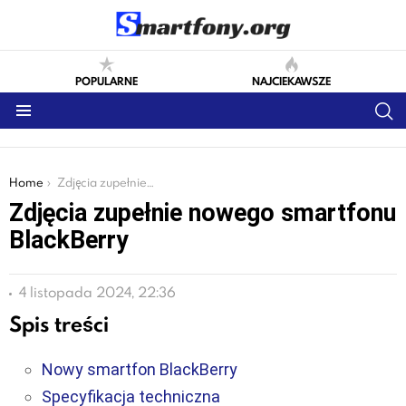
POPULARNE
NAJCIEKAWSZE
S
Menu
You are here:
Home
Zdjęcia zupełnie nowego smartfonu BlackBerry
Zdjęcia zupełnie nowego smartfonu
BlackBerry
4 listopada 2024, 22:36
Spis treści
Nowy smartfon BlackBerry
Specyfikacja techniczna