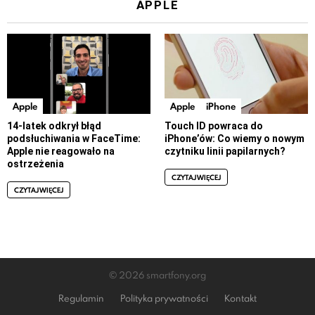
APPLE
Apple
Apple
iPhone
14-latek odkrył błąd
Touch ID powraca do
podsłuchiwania w FaceTime:
iPhone’ów: Co wiemy o nowym
Apple nie reagowało na
czytniku linii papilarnych?
ostrzeżenia
CZYTAJ WIĘCEJ
CZYTAJ WIĘCEJ
© 2026 smartfony.org
Regulamin
Polityka prywatności
Kontakt