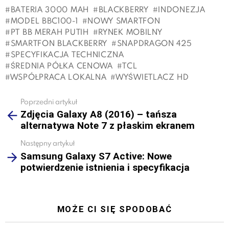
BATERIA 3000 MAH
BLACKBERRY
INDONEZJA
MODEL BBC100-1
NOWY SMARTFON
PT BB MERAH PUTIH
RYNEK MOBILNY
SMARTFON BLACKBERRY
SNAPDRAGON 425
SPECYFIKACJA TECHNICZNA
ŚREDNIA PÓŁKA CENOWA
TCL
WSPÓŁPRACA LOKALNA
WYŚWIETLACZ HD
Poprzedni artykuł
See
Zdjęcia Galaxy A8 (2016) – tańsza
more
alternatywa Note 7 z płaskim ekranem
Następny artykuł
Samsung Galaxy S7 Active: Nowe
potwierdzenie istnienia i specyfikacja
MOŻE CI SIĘ SPODOBAĆ