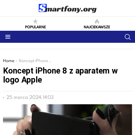
POPULARNE
NAJCIEKAWSZE
S
Menu
You are here:
Home
Koncept iPhone 8 z aparatem w logo Apple
Koncept iPhone 8 z aparatem w
logo Apple
25 marca 2024, 14:03