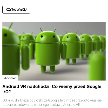
CZYTAJ WIĘCEJ
Android
Android VR nadchodzi: Co wiemy przed Google
I/O?
Od kilku dni krążą pogłoski, że Google być może przygotowuje się
do zaprezentowania własnego zestawu Android VR