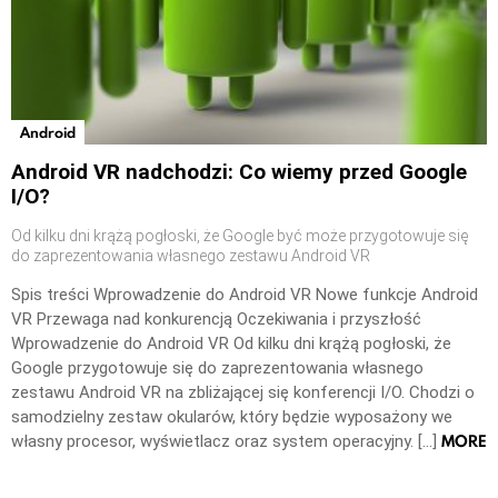
Android
Android VR nadchodzi: Co wiemy przed Google
I/O?
Od kilku dni krążą pogłoski, że Google być może przygotowuje się
do zaprezentowania własnego zestawu Android VR
Spis treści Wprowadzenie do Android VR Nowe funkcje Android
VR Przewaga nad konkurencją Oczekiwania i przyszłość
Wprowadzenie do Android VR Od kilku dni krążą pogłoski, że
Google przygotowuje się do zaprezentowania własnego
zestawu Android VR na zbliżającej się konferencji I/O. Chodzi o
samodzielny zestaw okularów, który będzie wyposażony we
MORE
własny procesor, wyświetlacz oraz system operacyjny. […]