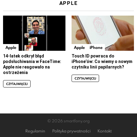
APPLE
Apple
Apple
iPhone
14-latek odkrył błąd
Touch ID powraca do
podsłuchiwania w FaceTime:
iPhone’ów: Co wiemy o nowym
Apple nie reagowało na
czytniku linii papilarnych?
ostrzeżenia
CZYTAJ WIĘCEJ
CZYTAJ WIĘCEJ
© 2026 smartfony.org
Regulamin
Polityka prywatności
Kontakt