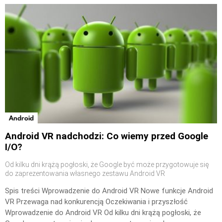
Android
Android VR nadchodzi: Co wiemy przed Google
I/O?
Od kilku dni krążą pogłoski, że Google być może przygotowuje się
do zaprezentowania własnego zestawu Android VR
Spis treści Wprowadzenie do Android VR Nowe funkcje Android
VR Przewaga nad konkurencją Oczekiwania i przyszłość
Wprowadzenie do Android VR Od kilku dni krążą pogłoski, że