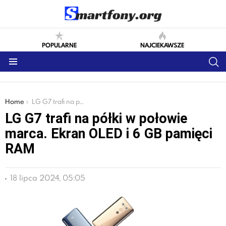
POPULARNE
NAJCIEKAWSZE
S
Menu
You are here:
Home
LG G7 trafi na półki w połowie marca. Ekran OLED i 6 GB pamięci RAM
LG G7 trafi na półki w połowie
marca. Ekran OLED i 6 GB pamięci
RAM
18 lipca 2024, 05:05