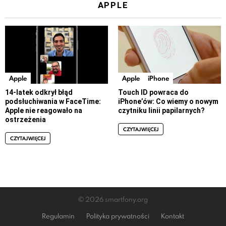
APPLE
Apple
Apple
iPhone
14-latek odkrył błąd
Touch ID powraca do
podsłuchiwania w FaceTime:
iPhone’ów: Co wiemy o nowym
Apple nie reagowało na
czytniku linii papilarnych?
ostrzeżenia
CZYTAJ WIĘCEJ
CZYTAJ WIĘCEJ
© 2026 smartfony.org
Regulamin
Polityka prywatności
Kontakt