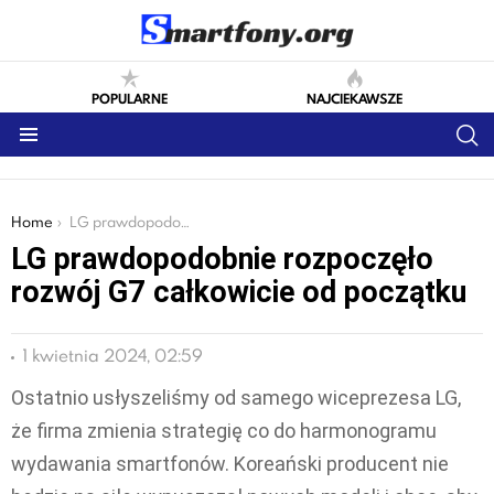
POPULARNE
NAJCIEKAWSZE
S
Menu
You are here:
Home
LG prawdopodobnie rozpoczęło rozwój G7 całkowicie od początku
LG prawdopodobnie rozpoczęło
rozwój G7 całkowicie od początku
1 kwietnia 2024, 02:59
Ostatnio usłyszeliśmy od samego wiceprezesa LG,
że firma zmienia strategię co do harmonogramu
wydawania smartfonów. Koreański producent nie