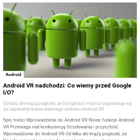
Android
Android VR nadchodzi: Co wiemy przed Google
I/O?
Od kilku dni krążą pogłoski, że Google być może przygotowuje się
do zaprezentowania własnego zestawu Android VR
Spis treści Wprowadzenie do Android VR Nowe funkcje Android
VR Przewaga nad konkurencją Oczekiwania i przyszłość
Wprowadzenie do Android VR Od kilku dni krążą pogłoski, że