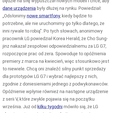
będzie na siłę wypuszczał nowych modeli i chce, aby
dane urządzenia
były dłużej na rynku. Powiedział:
„Odsłonimy
nowe smartfony
, kiedy będzie to
potrzebne, ale nie uruchomimy go tylko dlatego, że
inni rywale to robią”. Po tych słowach, anonimowy
pracownik LG powiedział Korea Herald, że Cho Sung-
jinz nakazał zespołowi odpowiedzialnemu za LG G7,
rozpoczęcie prac od zera. Spowoduje to opóźnienia
premiery z marca na kwiecień, więc stosunkowo jest
to niewiele. Chcą oni znaleźć silny punkt sprzedaży
dla prototypów LG G7 i wybrać najlepszy z nich,
zgodnie z doniesieniami jednego z podwykonawców.
Opóźnienie wpłynie również na następne urządzenie
z serii V, które zwykle pojawia się na początku
września. Już od
kilku tygodni
mówiło się, że LG