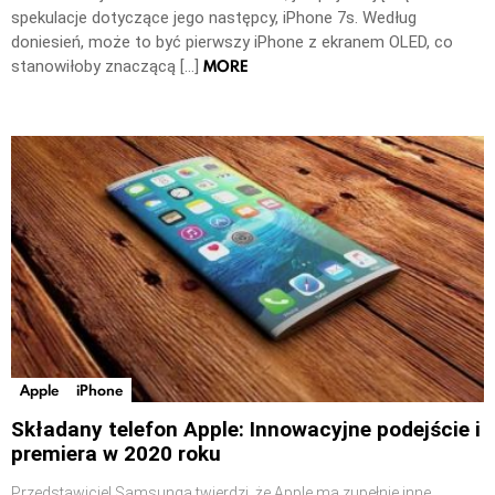
spekulacje dotyczące jego następcy, iPhone 7s. Według
doniesień, może to być pierwszy iPhone z ekranem OLED, co
MORE
stanowiłoby znaczącą […]
Apple
iPhone
Składany telefon Apple: Innowacyjne podejście i
premiera w 2020 roku
Przedstawiciel Samsunga twierdzi, że Apple ma zupełnie inne