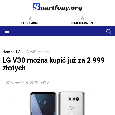
POPULARNE
NAJCIEKAWSZE
S
Menu
You are here:
Home
LG
LG V30 można kupić już za 2 999 złotych
LG V30 można kupić już za 2 999
złotych
27 września 2024, 09:34