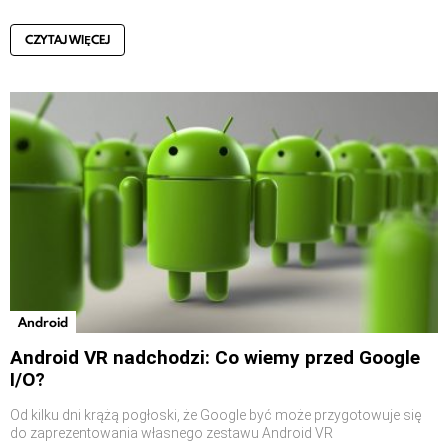
CZYTAJ WIĘCEJ
Android
Android VR nadchodzi: Co wiemy przed Google
I/O?
Od kilku dni krążą pogłoski, że Google być może przygotowuje się
do zaprezentowania własnego zestawu Android VR