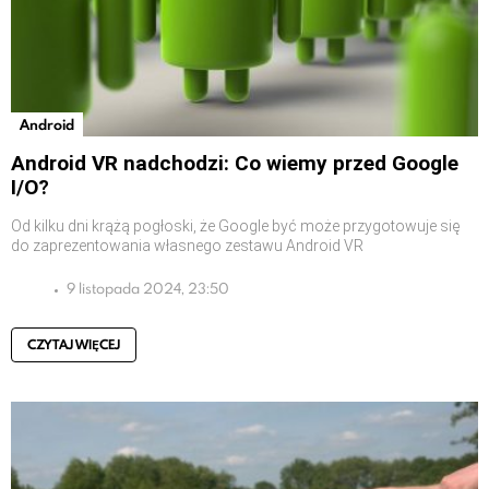
Android
Android VR nadchodzi: Co wiemy przed Google
I/O?
Od kilku dni krążą pogłoski, że Google być może przygotowuje się
do zaprezentowania własnego zestawu Android VR
9 listopada 2024, 23:50
CZYTAJ WIĘCEJ