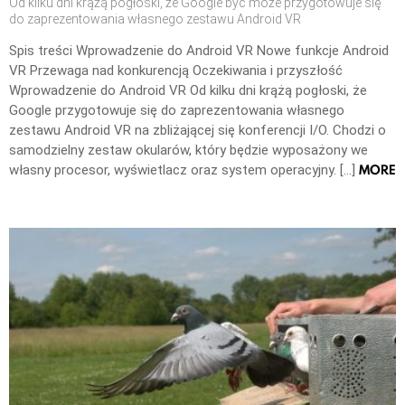
Od kilku dni krążą pogłoski, że Google być może przygotowuje się
do zaprezentowania własnego zestawu Android VR
Spis treści Wprowadzenie do Android VR Nowe funkcje Android
VR Przewaga nad konkurencją Oczekiwania i przyszłość
Wprowadzenie do Android VR Od kilku dni krążą pogłoski, że
Google przygotowuje się do zaprezentowania własnego
zestawu Android VR na zbliżającej się konferencji I/O. Chodzi o
samodzielny zestaw okularów, który będzie wyposażony we
MORE
własny procesor, wyświetlacz oraz system operacyjny. […]