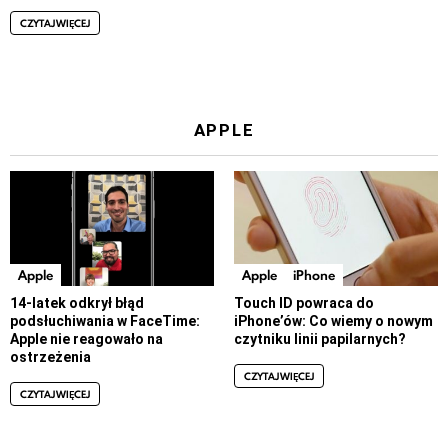
CZYTAJ WIĘCEJ
APPLE
Apple
Apple
iPhone
14-latek odkrył błąd
Touch ID powraca do
podsłuchiwania w FaceTime:
iPhone’ów: Co wiemy o nowym
Apple nie reagowało na
czytniku linii papilarnych?
ostrzeżenia
CZYTAJ WIĘCEJ
CZYTAJ WIĘCEJ