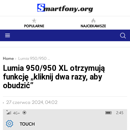
POPULARNE
NAJCIEKAWSZE
S
Menu
You are here:
Home
Lumia 950/950 XL otrzymują funkcję „kliknij dwa razy, aby obudzić”
Lumia 950/950 XL otrzymują
funkcję „kliknij dwa razy, aby
obudzić”
27 czerwca 2024, 04:02