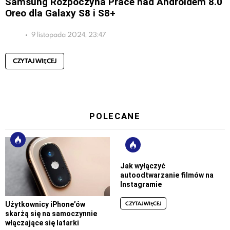
Samsung Rozpoczyna Prace nad Androidem 8.0
Oreo dla Galaxy S8 i S8+
9 listopada 2024, 23:47
CZYTAJ WIĘCEJ
POLECANE
Jak wyłączyć
autoodtwarzanie filmów na
Instagramie
CZYTAJ WIĘCEJ
Użytkownicy iPhone’ów
skarżą się na samoczynnie
włączające się latarki