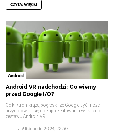
CZYTAJ WIĘCEJ
Android
Android VR nadchodzi: Co wiemy
przed Google I/O?
Od kilku dni krążą pogłoski, że Google być może
przygotowuje się do zaprezentowania własnego
zestawu Android VR
9 listopada 2024, 23:50