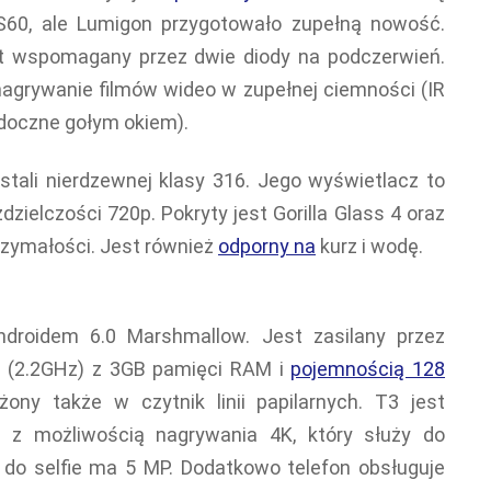
S60, ale Lumigon przygotowało zupełną nowość.
st wspomagany przez dwie diody na podczerwień.
 nagrywanie filmów wideo w zupełnej ciemności (IR
idoczne gołym okiem).
stali nierdzewnej klasy 316. Jego wyświetlacz to
zielczości 720p. Pokryty jest Gorilla Glass 4 oraz
zymałości. Jest również
odporny na
kurz i wodę.
ndroidem 6.0 Marshmallow. Jest zasilany przez
e (2.2GHz) z 3GB pamięci RAM i
pojemnością 128
ny także w czytnik linii papilarnych. T3 jest
z możliwością nagrywania 4K, który służy do
t do selfie ma 5 MP. Dodatkowo telefon obsługuje