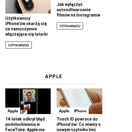
Jak wyłączyć
autoodtwarzanie
filmów na Instagramie
Użytkownicy
iPhone’ów skarżą się
CZYTAJ WIĘCEJ
na samoczynnie
włączające się latarki
CZYTAJ WIĘCEJ
APPLE
Apple
Apple
iPhone
14-latek odkrył błąd
Touch ID powraca do
podsłuchiwania w
iPhone’ów: Co wiemy o
FaceTime: Apple nie
nowym czytniku linii