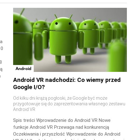
wa
10
8
Android
ną
a
Android VR nadchodzi: Co wiemy przed
Google I/O?
Od kilku dni krążą pogłoski, że Google być może
przygotowuje się do zaprezentowania własnego zestawu
Android VR
Spis treści Wprowadzenie do Android VR Nowe
funkcje Android VR Przewaga nad konkurencją
Oczekiwania i przyszłość Wprowadzenie do Android