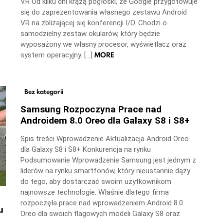
VR Od kilku dni krążą pogłoski, że Google przygotowuje
się do zaprezentowania własnego zestawu Android
VR na zbliżającej się konferencji I/O. Chodzi o
samodzielny zestaw okularów, który będzie
wyposażony we własny procesor, wyświetlacz oraz
MORE
system operacyjny. […]
Bez kategorii
Samsung Rozpoczyna Prace nad
Androidem 8.0 Oreo dla Galaxy S8 i S8+
Spis treści Wprowadzenie Aktualizacja Android Oreo
dla Galaxy S8 i S8+ Konkurencja na rynku
Podsumowanie Wprowadzenie Samsung jest jednym z
liderów na rynku smartfonów, który nieustannie dąży
do tego, aby dostarczać swoim użytkownikom
najnowsze technologie. Właśnie dlatego firma
rozpoczęła prace nad wprowadzeniem Android 8.0
u
Oreo dla swoich flagowych modeli Galaxy S8 oraz