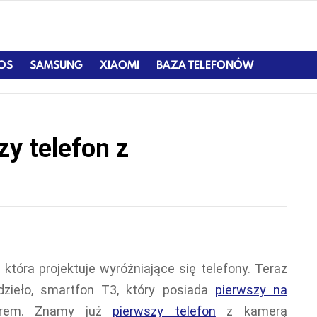
IOS
SAMSUNG
XIAOMI
BAZA TELEFONÓW
y telefon z
która projektuje wyróżniające się telefony. Teraz
zieło, smartfon T3, który posiada
pierwszy na
zorem. Znamy już
pierwszy telefon
z kamerą