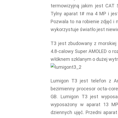
termowizyjną jakim jest CAT 
Tylny aparat t# ma 4 MP i je
Pozwala to na robienie zdjęć i
wykorzystuje światło jest niew
T3 jest zbudowany z morskiej 
4.8-calowy Super AMOLED o rozd
włóknem szklanym o dużej wytr
Lumigon T3 jest telefon z A
bezimienny procesor octa-cor
GB. Lumigon T3 jest wyposażo
wyposażony w aparat 13 MP 
dziennych ujęć. Przedni apara