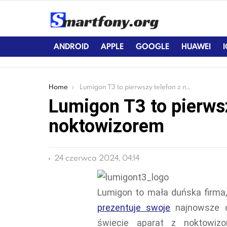
ANDROID
APPLE
GOOGLE
HUAWEI
You are here:
Home
Lumigon T3 to pierwszy telefon z noktowizorem
Lumigon T3 to pierwsz
noktowizorem
24 czerwca 2024, 04:14
Lumigon to mała duńska firma, 
prezentuje swoje
najnowsze d
świecie aparat z noktowi