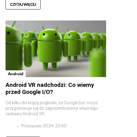
CZYTAJ WIĘCEJ
Android
Android VR nadchodzi: Co wiemy
przed Google I/O?
Od kilku dni krążą pogłoski, że Google być może
przygotowuje się do zaprezentowania własnego
zestawu Android VR
9 listopada 2024, 23:50