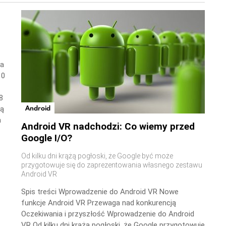
wa
10
8
Android
ną
a
Android VR nadchodzi: Co wiemy przed
Google I/O?
Od kilku dni krążą pogłoski, że Google być może
przygotowuje się do zaprezentowania własnego zestawu
Android VR
Spis treści Wprowadzenie do Android VR Nowe
funkcje Android VR Przewaga nad konkurencją
Oczekiwania i przyszłość Wprowadzenie do Android
VR Od kilku dni krążą pogłoski, że Google przygotowuje