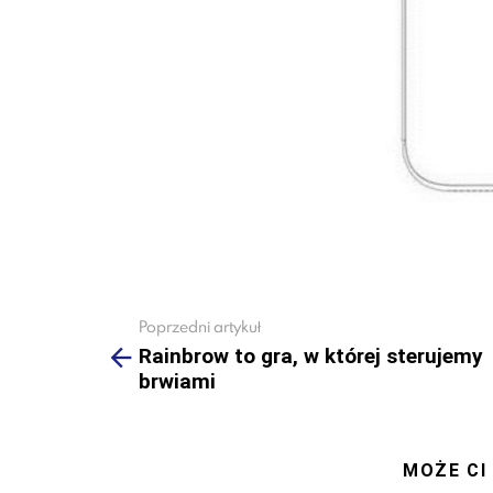
Poprzedni artykuł
See
more
Rainbrow to gra, w której sterujemy
brwiami
MOŻE CI