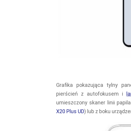
Grafika pokazująca tylny pa
pierścień z autofokusem i
l
umieszczony skaner linii papil
X20 Plus UD
) lub z boku urządze