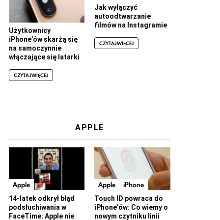
Jak wyłączyć
autoodtwarzanie
filmów na Instagramie
Użytkownicy
iPhone’ów skarżą się
CZYTAJ WIĘCEJ
na samoczynnie
włączające się latarki
CZYTAJ WIĘCEJ
APPLE
Apple
Apple
iPhone
14-latek odkrył błąd
Touch ID powraca do
podsłuchiwania w
iPhone’ów: Co wiemy o
FaceTime: Apple nie
nowym czytniku linii