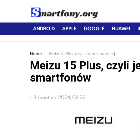
ANDROID
APPLE
GOOGLE
HUAWEI
You are here:
Home
Meizu 15 Plus, czyli jeden z bardziej okazałych smartfonów
Meizu 15 Plus, czyli j
smartfonów
3 kwietnia 2024, 08:22