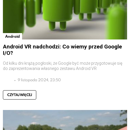
Android
Android VR nadchodzi: Co wiemy przed Google
I/O?
Od kilku dni krążą pogłoski, że Google być może przygotowuje się
do zaprezentowania własnego zestawu Android VR
9 listopada 2024, 23:50
CZYTAJ WIĘCEJ