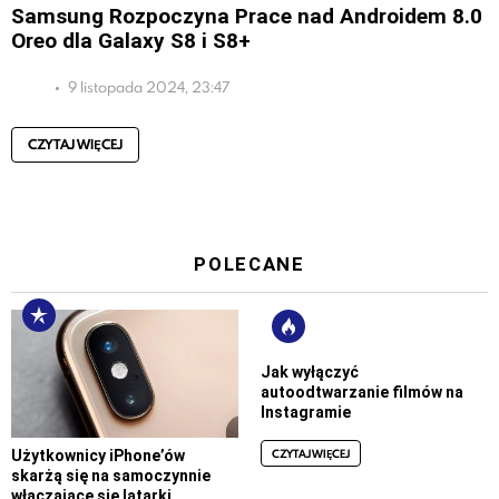
Samsung Rozpoczyna Prace nad Androidem 8.0
Oreo dla Galaxy S8 i S8+
9 listopada 2024, 23:47
CZYTAJ WIĘCEJ
POLECANE
Jak wyłączyć
autoodtwarzanie filmów na
Instagramie
CZYTAJ WIĘCEJ
Użytkownicy iPhone’ów
skarżą się na samoczynnie
włączające się latarki