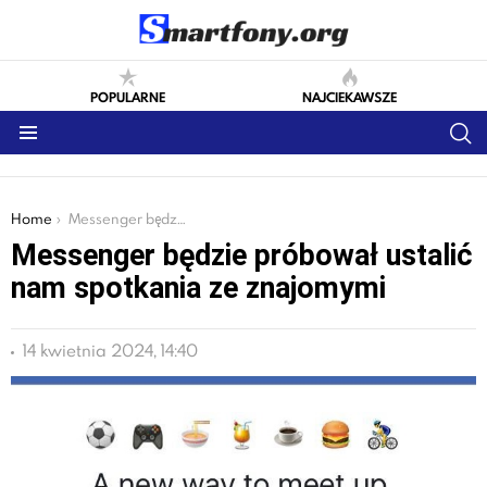
POPULARNE
NAJCIEKAWSZE
S
Menu
You are here:
Home
Messenger będzie próbował ustalić nam spotkania ze znajomymi
Messenger będzie próbował ustalić
nam spotkania ze znajomymi
14 kwietnia 2024, 14:40