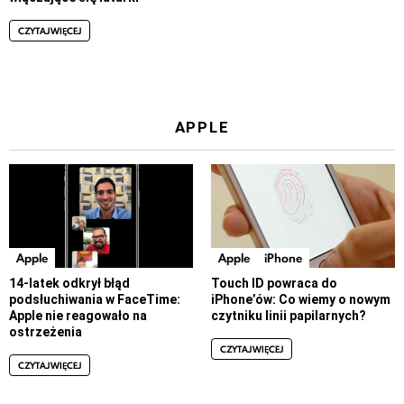
CZYTAJ WIĘCEJ
APPLE
Apple
Apple
iPhone
14-latek odkrył błąd
Touch ID powraca do
podsłuchiwania w FaceTime:
iPhone’ów: Co wiemy o nowym
Apple nie reagowało na
czytniku linii papilarnych?
ostrzeżenia
CZYTAJ WIĘCEJ
CZYTAJ WIĘCEJ