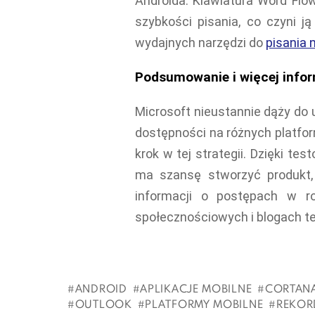
Androida. Klawiatura Word Flo
szybkości pisania, co czyni j
wydajnych narzędzi do
pisania 
Podsumowanie i więcej infor
Microsoft nieustannie dąży do 
dostępności na różnych platfo
krok w tej strategii. Dzięki t
ma szansę stworzyć produkt, 
informacji o postępach w r
społecznościowych i blogach t
ANDROID
APLIKACJE MOBILNE
CORTAN
OUTLOOK
PLATFORMY MOBILNE
REKOR