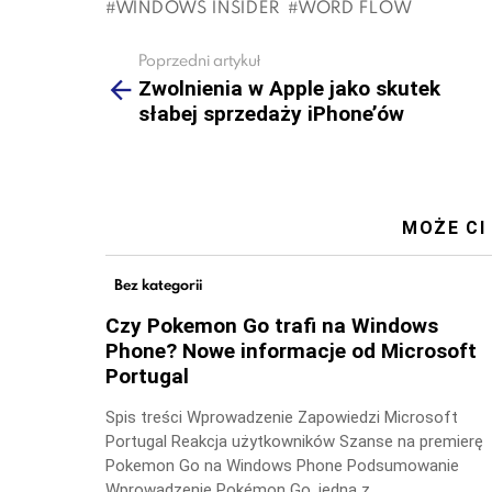
WINDOWS INSIDER
WORD FLOW
Poprzedni artykuł
See
more
Zwolnienia w Apple jako skutek
słabej sprzedaży iPhone’ów
MOŻE CI
Bez kategorii
Czy Pokemon Go trafi na Windows
Phone? Nowe informacje od Microsoft
Portugal
Spis treści Wprowadzenie Zapowiedzi Microsoft
Portugal Reakcja użytkowników Szanse na premierę
Pokemon Go na Windows Phone Podsumowanie
Wprowadzenie Pokémon Go, jedna z