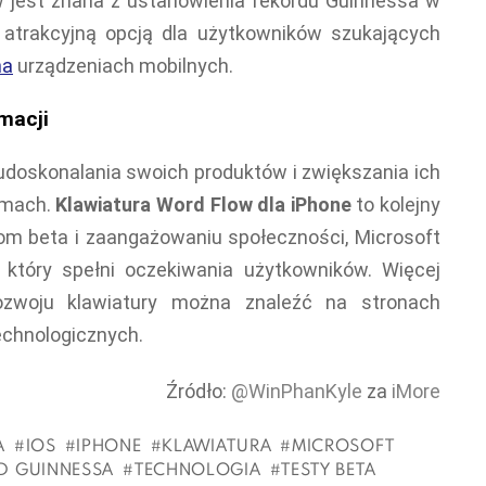
w jest znana z ustanowienia rekordu Guinnessa w
ą atrakcyjną opcją dla użytkowników szukających
na
urządzeniach mobilnych.
macji
udoskonalania swoich produktów i zwiększania ich
rmach.
Klawiatura Word Flow dla iPhone
to kolejny
estom beta i zaangażowaniu społeczności, Microsoft
który spełni oczekiwania użytkowników. Więcej
ozwoju klawiatury można znaleźć na stronach
echnologicznych.
Źródło:
@WinPhanKyle
za
iMore
A
IOS
IPHONE
KLAWIATURA
MICROSOFT
D GUINNESSA
TECHNOLOGIA
TESTY BETA