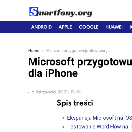
ANDROID
APPLE
GOOGLE
HUAWEI
You are here:
Home
Microsoft przygotowuje klawiaturę Word Flow dla iPhone
Microsoft przygotowu
dla iPhone
6 listopada 2024, 13:49
Spis treści
Ekspansja Microsoft na iO
Testowanie Word Flow na 