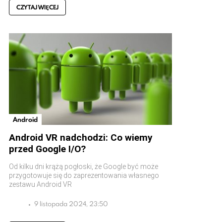
CZYTAJ WIĘCEJ
Android
Android VR nadchodzi: Co wiemy
przed Google I/O?
Od kilku dni krążą pogłoski, że Google być może
przygotowuje się do zaprezentowania własnego
zestawu Android VR
9 listopada 2024, 23:50