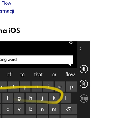
d Flow
ormacji
 na iOS