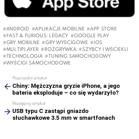
ANDROID
APLIKACJE MOBILNE
APP STORE
FAST & FURIOUS: LEGACY
GOOGLE PLAY
GRY MOBILNE
GRY WYŚCIGOWE
IOS
MULTIPLAYER
ROZGRYWKA
SZYBCY I WŚCIEKLI
TECHNOLOGIA
TUNING SAMOCHODOWY
WYŚCIGI SAMOCHODOWE
Poprzedni artykuł
See
Chiny: Mężczyzna gryzie iPhone, a jego
more
bateria eksploduje – co się wydarzyło?
Następny artykuł
USB typu C zastąpi gniazdo
słuchawkowe 3.5 mm w smartfonach