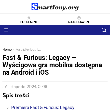
POPULARNE
NAJCIEKAWSZE
S
Menu
You are here:
Home
Fast & Furious: Legacy – Wyścigowa gra mobilna dostępna na Android i iOS
Fast & Furious: Legacy –
Wyścigowa gra mobilna dostępna
na Android i iOS
6 listopada 2024, 01:08
Spis treści
Premiera Fast & Furious: Legacy