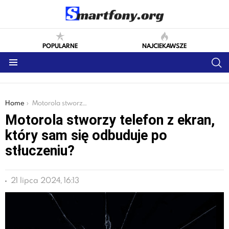
POPULARNE
NAJCIEKAWSZE
S
Menu
You are here:
Home
Motorola stworzy telefon z ekran, który sam się odbuduje po stłuczeniu?
Motorola stworzy telefon z ekran,
który sam się odbuduje po
stłuczeniu?
21 lipca 2024, 16:13