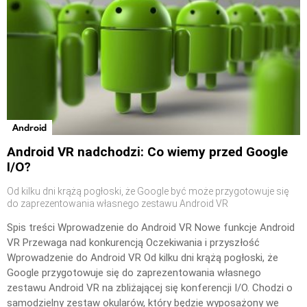
Android
Android VR nadchodzi: Co wiemy przed Google
I/O?
Od kilku dni krążą pogłoski, że Google być może przygotowuje się
do zaprezentowania własnego zestawu Android VR
Spis treści Wprowadzenie do Android VR Nowe funkcje Android
VR Przewaga nad konkurencją Oczekiwania i przyszłość
Wprowadzenie do Android VR Od kilku dni krążą pogłoski, że
Google przygotowuje się do zaprezentowania własnego
zestawu Android VR na zbliżającej się konferencji I/O. Chodzi o
samodzielny zestaw okularów, który będzie wyposażony we