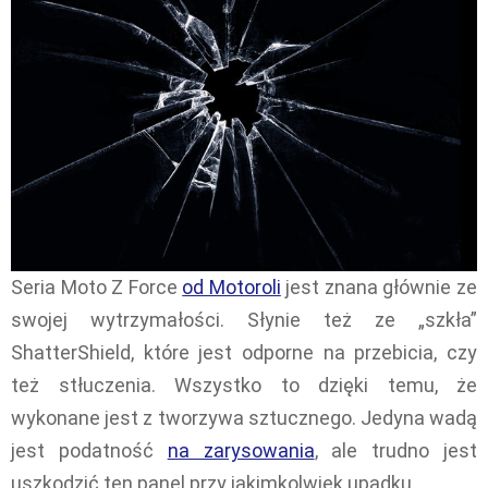
Seria Moto Z Force
od Motoroli
jest znana głównie ze
swojej wytrzymałości. Słynie też ze „szkła”
ShatterShield, które jest odporne na przebicia, czy
też stłuczenia. Wszystko to dzięki temu, że
wykonane jest z tworzywa sztucznego. Jedyna wadą
jest podatność
na zarysowania
, ale trudno jest
uszkodzić ten panel przy jakimkolwiek upadku.