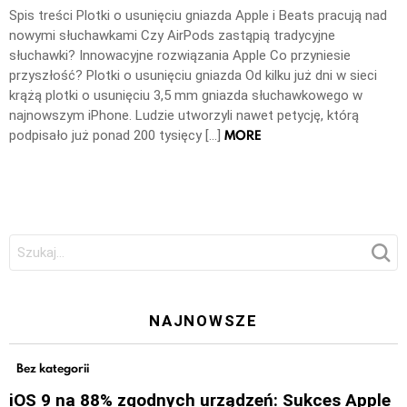
Spis treści Plotki o usunięciu gniazda Apple i Beats pracują nad
nowymi słuchawkami Czy AirPods zastąpią tradycyjne
słuchawki? Innowacyjne rozwiązania Apple Co przyniesie
przyszłość? Plotki o usunięciu gniazda Od kilku już dni w sieci
krążą plotki o usunięciu 3,5 mm gniazda słuchawkowego w
najnowszym iPhone. Ludzie utworzyli nawet petycję, którą
MORE
podpisało już ponad 200 tysięcy […]
Szukaj:
NAJNOWSZE
Bez kategorii
iOS 9 na 88% zgodnych urządzeń: Sukces Apple