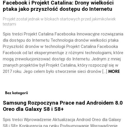
Facebook i Projekt Catalina: Drony wielkości
ptaka jako przyszłość dostępu do Internetu
Projekt został jednak w blokach startowych przed jakimikolwiek
testami
Spis treści Projekt Catalina Facebooka Innowacyjne rozwiązania
dla dostępu do Internetu Technologia dronów wielkości ptaka
Przyszłość dronów w technologii Projekt Catalina Facebooka
Facebook od lat eksperymentuje z różnymi technologiami, które
mogą zrewolucjonizować dostęp do Internetu. Jednym z mniej
znanych projektów był Projekt Catalina, który rozpoczął się w
MORE
2017 roku. Jego celem było stworzenie sieci dronów […]
Bez kategorii
Samsung Rozpoczyna Prace nad Androidem 8.0
Oreo dla Galaxy S8 i S8+
Spis treści Wprowadzenie Aktualizacja Android Oreo dla Galaxy
S8 i S8+ Konkurencja na rynku Podsumowanie Wprowadzenie