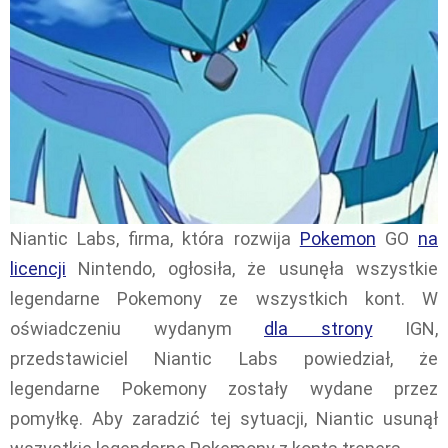
Niantic Labs, firma, która rozwija
Pokemon
GO
na
licencji
Nintendo, ogłosiła, że usunęła wszystkie
legendarne Pokemony ze wszystkich kont. W
oświadczeniu wydanym
dla strony
IGN,
przedstawiciel Niantic Labs powiedział, że
legendarne Pokemony zostały wydane przez
pomyłkę. Aby zaradzić tej sytuacji, Niantic usunął