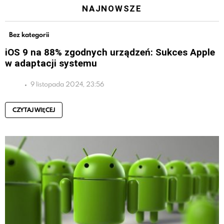
NAJNOWSZE
Bez kategorii
iOS 9 na 88% zgodnych urządzeń: Sukces Apple
w adaptacji systemu
9 listopada 2024, 23:56
CZYTAJ WIĘCEJ