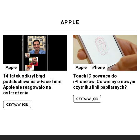
APPLE
Apple
Apple
iPhone
14-latek odkrył błąd
Touch ID powraca do
podsłuchiwania w FaceTime:
iPhone’ów: Co wiemy o nowym
Apple nie reagowało na
czytniku linii papilarnych?
ostrzeżenia
CZYTAJ WIĘCEJ
CZYTAJ WIĘCEJ