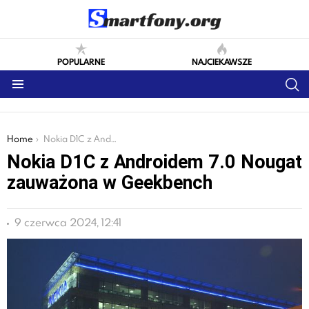
POPULARNE
NAJCIEKAWSZE
S
Menu
You are here:
Home
Nokia D1C z Androidem 7.0 Nougat zauważona w Geekbench
Nokia D1C z Androidem 7.0 Nougat
zauważona w Geekbench
9 czerwca 2024, 12:41