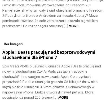
smartfona za 4 dolary Analiza specyfikacji technicznej Recenzja
i wnioski Podsumowanie Wprowadzenie do Freedom 251
Pamiętacie jak w lutym cały świat obiegła informacja o Freedom
251, czyli smartfonie z Androidem za niecałe 4 dolary? Może
pamiętacie również, że całe zamieszanie okazało się wielkim
MORE
przekrętem? Po rozpoczęciu oficjalnej […]
Bez kategorii
Apple i Beats pracują nad bezprzewodowymi
słuchawkami dla iPhone 7
Spis treści Plotki o usunięciu gniazda Apple i Beats pracują nad
nowymi słuchawkami Czy AirPods zastąpią tradycyjne
słuchawki? Innowacyjne rozwiązania Apple Co przyniesie
przyszłość? Plotki o usunięciu gniazda Od kilku już dni w sieci
krążą plotki o usunięciu 3,5 mm gniazda słuchawkowego w
najnowszym iPhone. Ludzie utworzyli nawet petycję, którą
MORE
podpisało już ponad 200 tysięcy […]