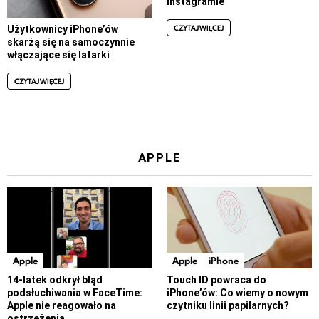
Instagramie
CZYTAJ WIĘCEJ
Użytkownicy iPhone’ów
skarżą się na samoczynnie
włączające się latarki
CZYTAJ WIĘCEJ
APPLE
Apple
Apple
iPhone
14-latek odkrył błąd
Touch ID powraca do
podsłuchiwania w FaceTime:
iPhone’ów: Co wiemy o nowym
Apple nie reagowało na
czytniku linii papilarnych?
ostrzeżenia