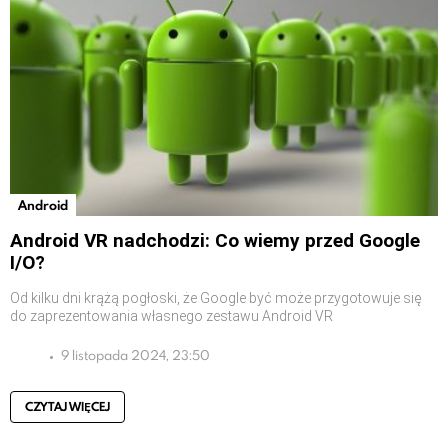
Android
Android VR nadchodzi: Co wiemy przed Google
I/O?
Od kilku dni krążą pogłoski, że Google być może przygotowuje się
do zaprezentowania własnego zestawu Android VR
9 listopada 2024, 23:50
CZYTAJ WIĘCEJ