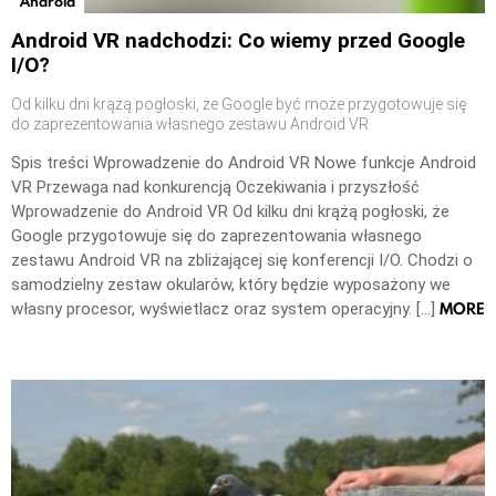
Android
Android VR nadchodzi: Co wiemy przed Google
I/O?
Od kilku dni krążą pogłoski, że Google być może przygotowuje się
do zaprezentowania własnego zestawu Android VR
Spis treści Wprowadzenie do Android VR Nowe funkcje Android
VR Przewaga nad konkurencją Oczekiwania i przyszłość
Wprowadzenie do Android VR Od kilku dni krążą pogłoski, że
Google przygotowuje się do zaprezentowania własnego
zestawu Android VR na zbliżającej się konferencji I/O. Chodzi o
samodzielny zestaw okularów, który będzie wyposażony we
MORE
własny procesor, wyświetlacz oraz system operacyjny. […]