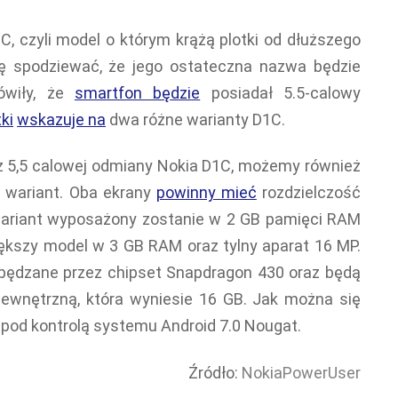
, czyli model o którym krążą plotki od dłuższego
ę spodziewać, że jego ostateczna nazwa będzie
mówiły, że
smartfon będzie
posiadał 5.5-calowy
ki
wskazuje na
dwa różne warianty D1C.
 5,5 calowej odmiany Nokia D1C, możemy również
 wariant. Oba ekrany
powinny mieć
rozdzielczość
 wariant wyposażony zostanie w 2 GB pamięci RAM
iększy model w 3 GB RAM oraz tylny aparat 16 MP.
pędzane przez chipset Snapdragon 430 oraz będą
ewnętrzną, która wyniesie 16 GB. Jak można się
pod kontrolą systemu Android 7.0 Nougat.
Źródło:
NokiaPowerUser