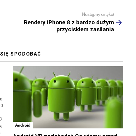
Następny artykuł
Rendery iPhone 8 z bardzo dużym
przyciskiem zasilania
 SIĘ SPODOBAĆ
wa
10
8
Android
ną
a