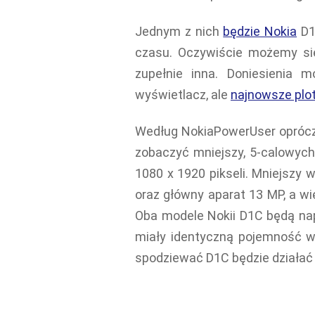
Jednym z nich
będzie Nokia
D1C
czasu. Oczywiście możemy si
zupełnie inna. Doniesienia 
wyświetlacz, ale
najnowsze plot
Według NokiaPowerUser oprócz
zobaczyć mniejszy, 5-calowych
1080 x 1920 pikseli. Mniejszy
oraz główny aparat 13 MP, a w
Oba modele Nokii D1C będą na
miały identyczną pojemność w
spodziewać D1C będzie działać 