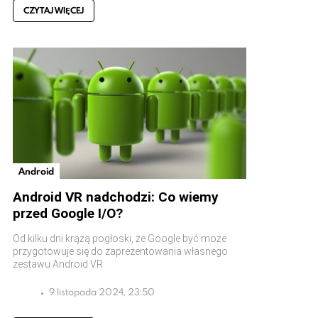
CZYTAJ WIĘCEJ
Android
Android VR nadchodzi: Co wiemy
przed Google I/O?
Od kilku dni krążą pogłoski, że Google być może
przygotowuje się do zaprezentowania własnego
zestawu Android VR
9 listopada 2024, 23:50