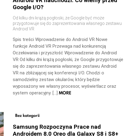
Android VR nadchodzi: Co wiemy przed
Google I/O?
Od kilku dni krążą pogłoski, że Google być może
przygotowuje się do zaprezentowania własnego zestawu
Android VR
Spis treści Wprowadzenie do Android VR Nowe
funkcje Android VR Przewaga nad konkurencją
Oczekiwania i przyszłość Wprowadzenie do Android
VR Od kilku dni krążą pogłoski, że Google przygotowuje
się do zaprezentowania własnego zestawu Android
VR na zbliżającej się konferencji I/O. Chodzi o
samodzielny zestaw okularów, który będzie
wyposażony we własny procesor, wyświetlacz oraz
MORE
system operacyjny. […]
Bez kategorii
Samsung Rozpoczyna Prace nad
Androidem 8.0 Oreo dla Galaxy S8 i S8+