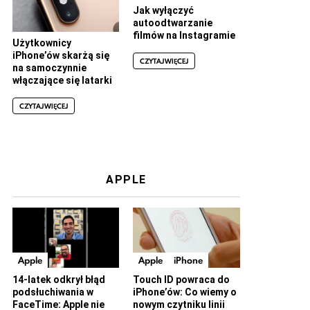
Jak wyłączyć
autoodtwarzanie
filmów na Instagramie
Użytkownicy
iPhone’ów skarżą się
CZYTAJ WIĘCEJ
na samoczynnie
włączające się latarki
CZYTAJ WIĘCEJ
APPLE
Apple
Apple
iPhone
14-latek odkrył błąd
Touch ID powraca do
podsłuchiwania w
iPhone’ów: Co wiemy o
FaceTime: Apple nie
nowym czytniku linii