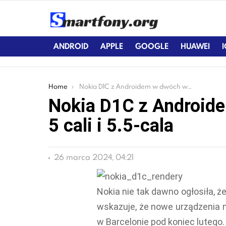
ANDROID
APPLE
GOOGLE
HUAWEI
You are here:
Home
Nokia D1C z Androidem w dwóch wariantach – 5 cali i 5.5-cala
Nokia D1C z Android
5 cali i 5.5-cala
26 marca 2024, 04:21
Nokia nie tak dawno ogłosiła, ż
wskazuje, że nowe urządzenia
w Barcelonie pod koniec lutego.