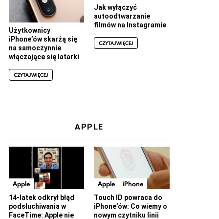
Jak wyłączyć
autoodtwarzanie
filmów na Instagramie
Użytkownicy
iPhone’ów skarżą się
CZYTAJ WIĘCEJ
na samoczynnie
włączające się latarki
CZYTAJ WIĘCEJ
APPLE
Apple
Apple
iPhone
14-latek odkrył błąd
Touch ID powraca do
podsłuchiwania w
iPhone’ów: Co wiemy o
FaceTime: Apple nie
nowym czytniku linii