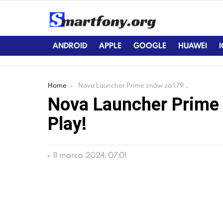
ANDROID
APPLE
GOOGLE
HUAWEI
You are here:
Home
Nova Launcher Prime znów za 1,79 zł w Google Play!
Nova Launcher Prime 
Play!
11 marca 2024, 07:01