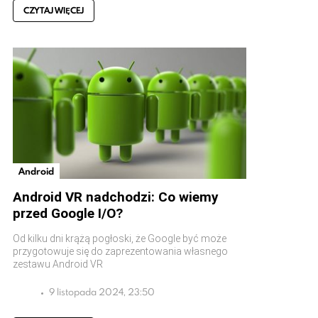
CZYTAJ WIĘCEJ
Android
Android VR nadchodzi: Co wiemy
przed Google I/O?
Od kilku dni krążą pogłoski, że Google być może
przygotowuje się do zaprezentowania własnego
zestawu Android VR
9 listopada 2024, 23:50