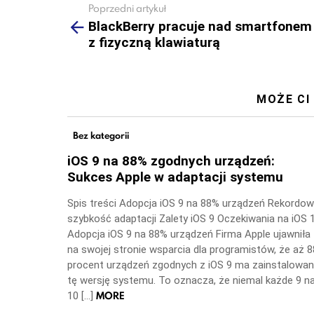
Poprzedni artykuł
See
more
BlackBerry pracuje nad smartfonem
z fizyczną klawiaturą
MOŻE CI
Bez kategorii
iOS 9 na 88% zgodnych urządzeń:
Sukces Apple w adaptacji systemu
Spis treści Adopcja iOS 9 na 88% urządzeń Rekordo
szybkość adaptacji Zalety iOS 9 Oczekiwania na iOS 
Adopcja iOS 9 na 88% urządzeń Firma Apple ujawniła
na swojej stronie wsparcia dla programistów, że aż 8
procent urządzeń zgodnych z iOS 9 ma zainstalowa
tę wersję systemu. To oznacza, że niemal każde 9 n
MORE
10 […]