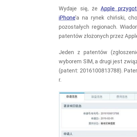
Wydaje się, że
Apple przygo
iPhone
’a na rynek chiński, c
pozostałych regionach. Wiado
patentów złożonych przez Apple
Jeden z patentów (zgłoszeni
wyborem SIM, a drugi jest zwi
(patent: 2016100813788). Paten
r.