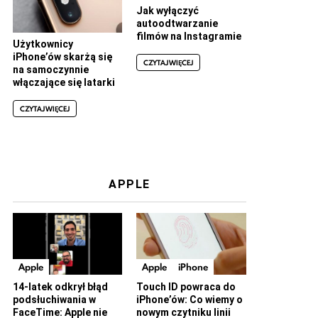
Jak wyłączyć
autoodtwarzanie
filmów na Instagramie
Użytkownicy
iPhone’ów skarżą się
CZYTAJ WIĘCEJ
na samoczynnie
włączające się latarki
CZYTAJ WIĘCEJ
APPLE
Apple
Apple
iPhone
14-latek odkrył błąd
Touch ID powraca do
podsłuchiwania w
iPhone’ów: Co wiemy o
FaceTime: Apple nie
nowym czytniku linii