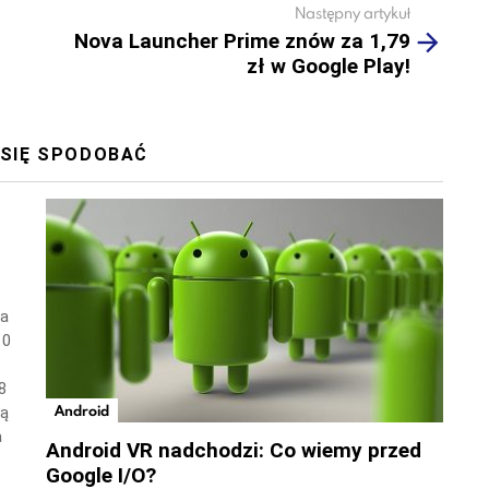
Następny artykuł
Nova Launcher Prime znów za 1,79
zł w Google Play!
 SIĘ SPODOBAĆ
wa
10
8
Android
ną
a
Android VR nadchodzi: Co wiemy przed
Google I/O?