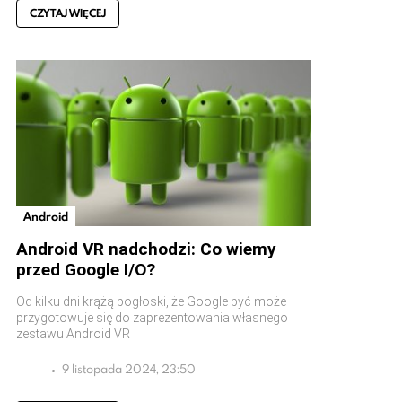
CZYTAJ WIĘCEJ
Android
Android VR nadchodzi: Co wiemy
przed Google I/O?
Od kilku dni krążą pogłoski, że Google być może
przygotowuje się do zaprezentowania własnego
zestawu Android VR
9 listopada 2024, 23:50