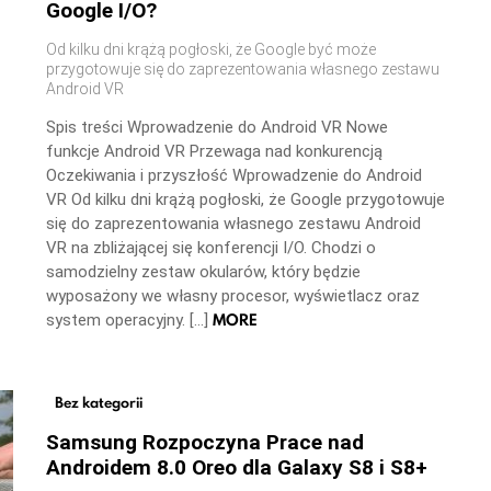
Google I/O?
Od kilku dni krążą pogłoski, że Google być może
przygotowuje się do zaprezentowania własnego zestawu
Android VR
Spis treści Wprowadzenie do Android VR Nowe
funkcje Android VR Przewaga nad konkurencją
Oczekiwania i przyszłość Wprowadzenie do Android
VR Od kilku dni krążą pogłoski, że Google przygotowuje
się do zaprezentowania własnego zestawu Android
VR na zbliżającej się konferencji I/O. Chodzi o
samodzielny zestaw okularów, który będzie
wyposażony we własny procesor, wyświetlacz oraz
MORE
system operacyjny. […]
Bez kategorii
Samsung Rozpoczyna Prace nad
Androidem 8.0 Oreo dla Galaxy S8 i S8+