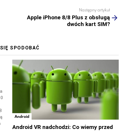
Następny artykuł
Apple iPhone 8/8 Plus z obsługą
dwóch kart SIM?
 SIĘ SPODOBAĆ
wa
10
8
Android
ną
a
Android VR nadchodzi: Co wiemy przed