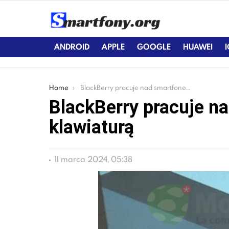
ANDROID
APPLE
GOOGLE
HUAWEI
You are here:
Home
BlackBerry pracuje nad smartfonem z fizyczną klawiaturą
BlackBerry pracuje n
klawiaturą
11 marca 2024, 05:38