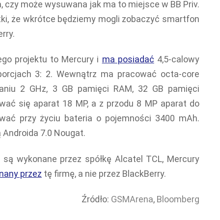
a, czy może wysuwana jak ma to miejsce w BB Priv.
otki, że wkrótce będziemy mogli zobaczyć smartfon
rry.
o projektu to Mercury i
ma posiadać
4,5-calowy
porcjach 3: 2. Wewnątrz ma pracować octa-core
aniu 2 GHz, 3 GB pamięci RAM, 32 GB pamięci
wać się aparat 18 MP, a z przodu 8 MP aparat do
wać przy życiu bateria o pojemności 3400 mAh.
ą Androida 7.0 Nougat.
 są wykonane przez spółkę Alcatel TCL, Mercury
nany przez
tę firmę, a nie przez BlackBerry.
Źródło:
GSMArena
,
Bloomberg