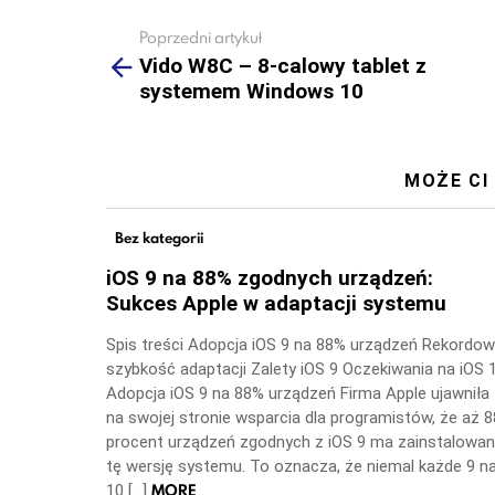
Poprzedni artykuł
See
more
Vido W8C – 8-calowy tablet z
systemem Windows 10
MOŻE CI
Bez kategorii
iOS 9 na 88% zgodnych urządzeń:
Sukces Apple w adaptacji systemu
Spis treści Adopcja iOS 9 na 88% urządzeń Rekordo
szybkość adaptacji Zalety iOS 9 Oczekiwania na iOS 
Adopcja iOS 9 na 88% urządzeń Firma Apple ujawniła
na swojej stronie wsparcia dla programistów, że aż 8
procent urządzeń zgodnych z iOS 9 ma zainstalowa
tę wersję systemu. To oznacza, że niemal każde 9 n
MORE
10 […]