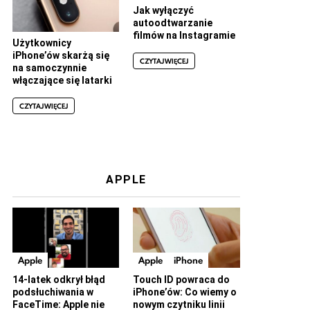
Jak wyłączyć
autoodtwarzanie
filmów na Instagramie
Użytkownicy
iPhone’ów skarżą się
CZYTAJ WIĘCEJ
na samoczynnie
włączające się latarki
CZYTAJ WIĘCEJ
APPLE
Apple
Apple
iPhone
14-latek odkrył błąd
Touch ID powraca do
podsłuchiwania w
iPhone’ów: Co wiemy o
FaceTime: Apple nie
nowym czytniku linii