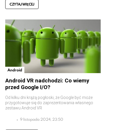
CZYTAJ WIĘCEJ
Android
Android VR nadchodzi: Co wiemy
przed Google I/O?
Od kilku dni krążą pogłoski, że Google być może
przygotowuje się do zaprezentowania własnego
zestawu Android VR
9 listopada 2024, 23:50