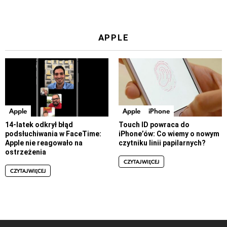
APPLE
Apple
Apple
iPhone
14-latek odkrył błąd
Touch ID powraca do
podsłuchiwania w FaceTime:
iPhone’ów: Co wiemy o nowym
Apple nie reagowało na
czytniku linii papilarnych?
ostrzeżenia
CZYTAJ WIĘCEJ
CZYTAJ WIĘCEJ