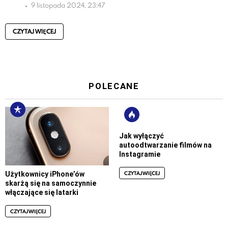
9 listopada 2024, 23:47
CZYTAJ WIĘCEJ
POLECANE
Jak wyłączyć
autoodtwarzanie filmów na
Instagramie
CZYTAJ WIĘCEJ
Użytkownicy iPhone’ów
skarżą się na samoczynnie
włączające się latarki
CZYTAJ WIĘCEJ