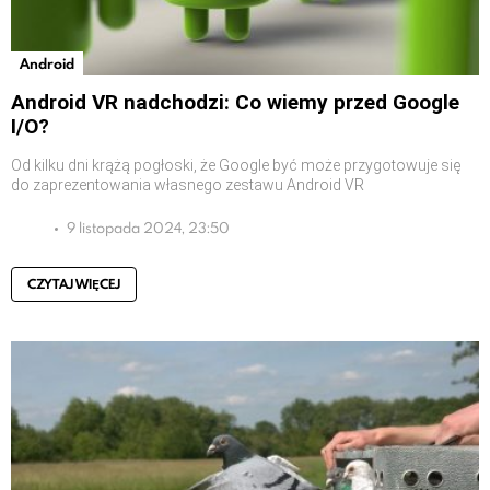
Android
Android VR nadchodzi: Co wiemy przed Google
I/O?
Od kilku dni krążą pogłoski, że Google być może przygotowuje się
do zaprezentowania własnego zestawu Android VR
9 listopada 2024, 23:50
CZYTAJ WIĘCEJ