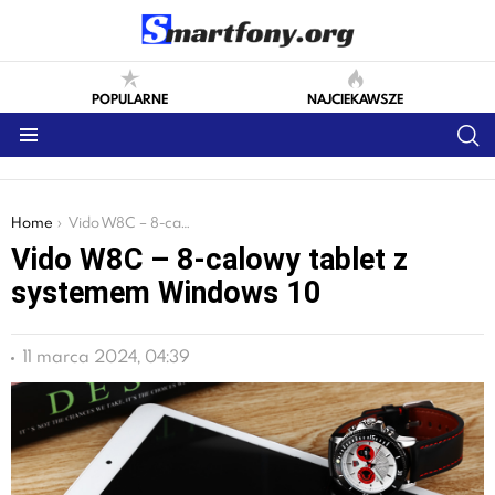
POPULARNE
NAJCIEKAWSZE
S
Menu
You are here:
Home
Vido W8C – 8-calowy tablet z systemem Windows 10
Vido W8C – 8-calowy tablet z
systemem Windows 10
11 marca 2024, 04:39