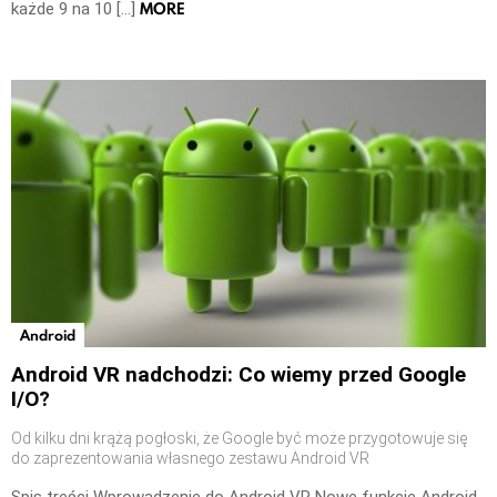
MORE
każde 9 na 10 […]
Android
Android VR nadchodzi: Co wiemy przed Google
I/O?
Od kilku dni krążą pogłoski, że Google być może przygotowuje się
do zaprezentowania własnego zestawu Android VR
Spis treści Wprowadzenie do Android VR Nowe funkcje Android