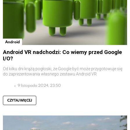
Android
Android VR nadchodzi: Co wiemy przed Google
I/O?
Od kilku dni krążą pogłoski, że Google być może przygotowuje się
do zaprezentowania własnego zestawu Android VR
9 listopada 2024, 23:50
CZYTAJ WIĘCEJ