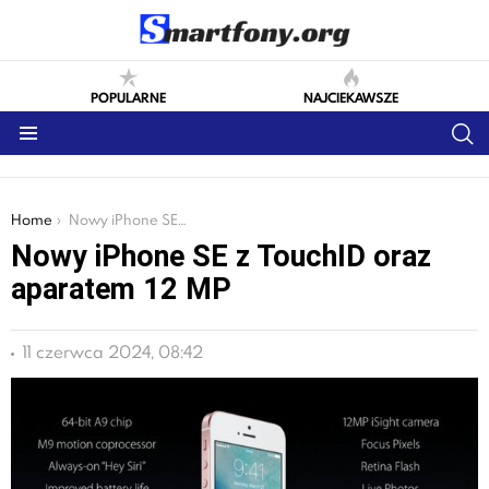
POPULARNE
NAJCIEKAWSZE
S
Menu
You are here:
Home
Nowy iPhone SE z TouchID oraz aparatem 12 MP
Nowy iPhone SE z TouchID oraz
aparatem 12 MP
11 czerwca 2024, 08:42