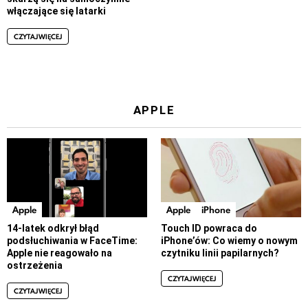
włączające się latarki
CZYTAJ WIĘCEJ
APPLE
Apple
Apple
iPhone
14-latek odkrył błąd
Touch ID powraca do
podsłuchiwania w FaceTime:
iPhone’ów: Co wiemy o nowym
Apple nie reagowało na
czytniku linii papilarnych?
ostrzeżenia
CZYTAJ WIĘCEJ
CZYTAJ WIĘCEJ