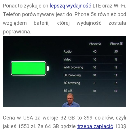
Ponadto zyskuje on
lepszą wydajność
LTE oraz Wi-Fi.
Telefon porównywany jest do iPhone 5s również pod
względem baterii, której wydajność została
poprawiona.
Cena w USA za wersje 32 GB to 399 dolarów, czyli
jakieś 1550 zł. Za 64 GB będzie
trzeba zapłacić
100$