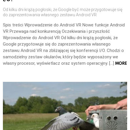
Od kilku dni krążą pogłoski, że Google być może przygotowuje się
do zaprezentowania własnego zestawu Android VR
Spis treści Wprowadzenie do Android VR Nowe funkcje Android
VR Przewaga nad konkurencją Oczekiwania i przyszłość
Wprowadzenie do Android VR Od kilku dni krążą pogłoski, że
Google przygotowuje się do zaprezentowania własnego
zestawu Android VR na zbliżającej się konferencji I/O. Chodzi o
samodzielny zestaw okularów, który będzie wyposażony we
MORE
własny procesor, wyświetlacz oraz system operacyjny. […]