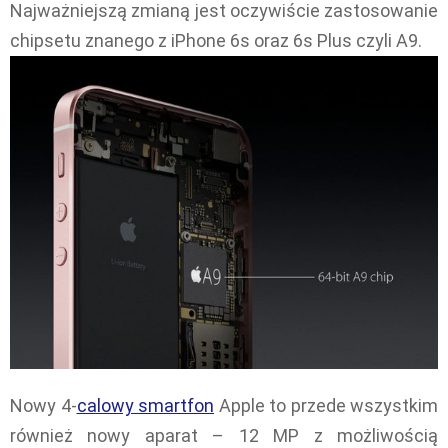
Najważniejszą zmianą jest oczywiście zastosowanie
chipsetu znanego z iPhone 6s oraz 6s Plus czyli A9.
Nowy 4-
calowy smartfon
Apple to przede wszystkim
również nowy aparat – 12 MP z możliwością