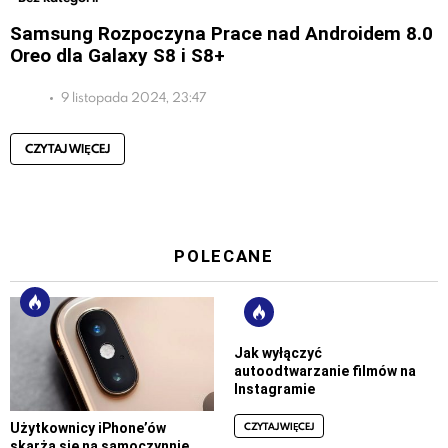
Samsung Rozpoczyna Prace nad Androidem 8.0
Oreo dla Galaxy S8 i S8+
9 listopada 2024, 23:47
CZYTAJ WIĘCEJ
POLECANE
Jak wyłączyć
autoodtwarzanie filmów na
Instagramie
CZYTAJ WIĘCEJ
Użytkownicy iPhone’ów
skarżą się na samoczynnie