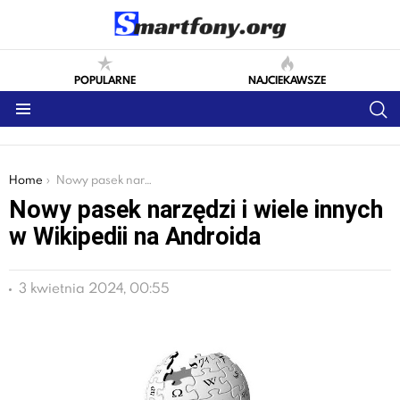
POPULARNE
NAJCIEKAWSZE
S
Menu
You are here:
Home
Nowy pasek narzędzi i wiele innych w Wikipedii na Androida
Nowy pasek narzędzi i wiele innych
w Wikipedii na Androida
3 kwietnia 2024, 00:55