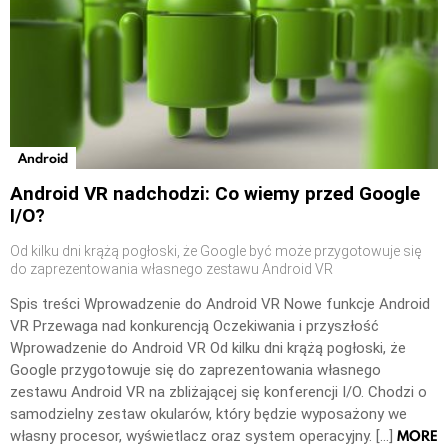
Android
Android VR nadchodzi: Co wiemy przed Google
I/O?
Od kilku dni krążą pogłoski, że Google być może przygotowuje się
do zaprezentowania własnego zestawu Android VR
Spis treści Wprowadzenie do Android VR Nowe funkcje Android
VR Przewaga nad konkurencją Oczekiwania i przyszłość
Wprowadzenie do Android VR Od kilku dni krążą pogłoski, że
Google przygotowuje się do zaprezentowania własnego
zestawu Android VR na zbliżającej się konferencji I/O. Chodzi o
samodzielny zestaw okularów, który będzie wyposażony we
MORE
własny procesor, wyświetlacz oraz system operacyjny. […]