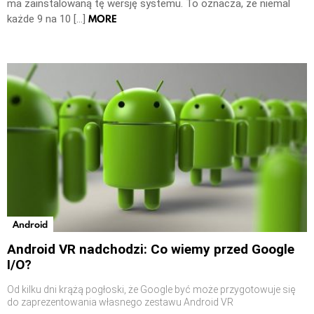
ma zainstalowaną tę wersję systemu. To oznacza, że niemal
MORE
każde 9 na 10 […]
Android
Android VR nadchodzi: Co wiemy przed Google
I/O?
Od kilku dni krążą pogłoski, że Google być może przygotowuje się
do zaprezentowania własnego zestawu Android VR