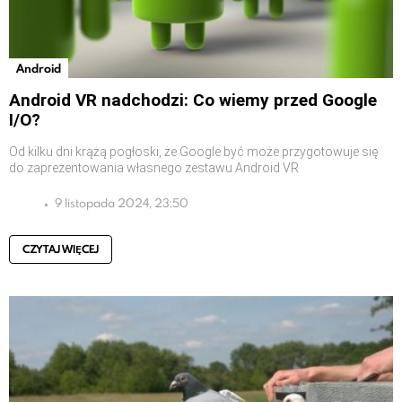
Android
Android VR nadchodzi: Co wiemy przed Google
I/O?
Od kilku dni krążą pogłoski, że Google być może przygotowuje się
do zaprezentowania własnego zestawu Android VR
9 listopada 2024, 23:50
CZYTAJ WIĘCEJ