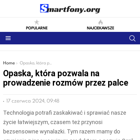
POPULARNE
NAJCIEKAWSZE
S
Menu
You are here:
Home
Opaska, która pozwala na prowadzenie rozmów przez palce
Opaska, która pozwala na
prowadzenie rozmów przez palce
17 czerwca 2024, 09:48
Technologia potrafi zaskakiwać i sprawiać nasze
życie łatwiejszym, czasem też przynosi
bezsensowne wynalazki. Tym razem mamy do