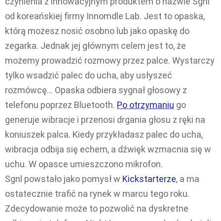
czynienia z innowacyjnym produktem o nazwie Sgnl
od koreańskiej firmy Innomdle Lab. Jest to opaska,
którą możesz nosić osobno lub jako opaskę do
zegarka. Jednak jej głównym celem jest to, że
możemy prowadzić rozmowy przez palce. Wystarczy
tylko wsadzić palec do ucha, aby usłyszeć
rozmówcę… Opaska odbiera sygnał głosowy z
telefonu poprzez Bluetooth.
Po otrzymaniu
go
generuje wibracje i przenosi drgania głosu z ręki na
koniuszek palca. Kiedy przykładasz palec do ucha,
wibracja odbija się echem, a dźwięk wzmacnia się w
uchu. W opasce umieszczono mikrofon.
Sgnl powstało jako pomysł w
Kickstarterze
, a ma
ostatecznie trafić na rynek w marcu tego roku.
Zdecydowanie może to pozwolić na dyskretne