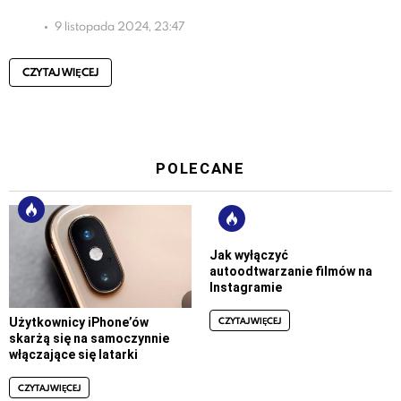
9 listopada 2024, 23:47
CZYTAJ WIĘCEJ
POLECANE
Jak wyłączyć
autoodtwarzanie filmów na
Instagramie
CZYTAJ WIĘCEJ
Użytkownicy iPhone’ów
skarżą się na samoczynnie
włączające się latarki
CZYTAJ WIĘCEJ