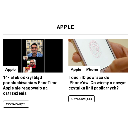
APPLE
Apple
Apple
iPhone
14-latek odkrył błąd
Touch ID powraca do
podsłuchiwania w FaceTime:
iPhone’ów: Co wiemy o nowym
Apple nie reagowało na
czytniku linii papilarnych?
ostrzeżenia
CZYTAJ WIĘCEJ
CZYTAJ WIĘCEJ