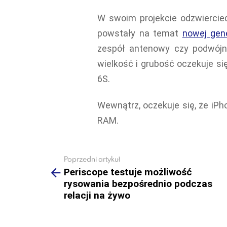
W swoim projekcie odzwiercied
powstały na temat
nowej gene
zespół antenowy czy podwójn
wielkość i grubość oczekuje si
6S.
Wewnątrz, oczekuje się, że iP
RAM.
Poprzedni artykuł
See
more
Periscope testuje możliwość
rysowania bezpośrednio podczas
relacji na żywo