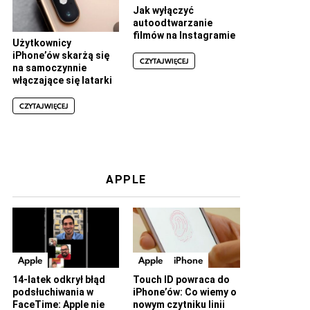
Jak wyłączyć
autoodtwarzanie
filmów na Instagramie
Użytkownicy
iPhone’ów skarżą się
CZYTAJ WIĘCEJ
na samoczynnie
włączające się latarki
CZYTAJ WIĘCEJ
APPLE
Apple
Apple
iPhone
14-latek odkrył błąd
Touch ID powraca do
podsłuchiwania w
iPhone’ów: Co wiemy o
FaceTime: Apple nie
nowym czytniku linii