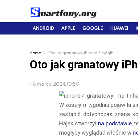
ANDROID
APPLE
GOOGLE
HUAWEI
You are here:
Home
Oto jak granatowy iPhone 7 mógłby wyglądać
Oto jak granatowy iP
8 marca 2024, 10:50
W zeszłym tygodniu pojawiła się
zastąpić dotychczas znaną ko
Hajek stworzył
na podstawie
te
mogłyby wyglądać właśnie w
n