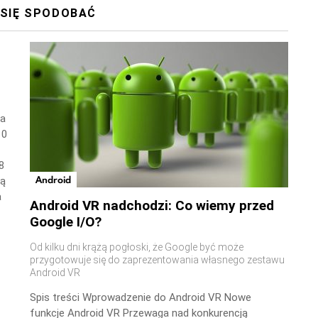
 SIĘ SPODOBAĆ
wa
10
8
Android
ną
a
Android VR nadchodzi: Co wiemy przed
Google I/O?
Od kilku dni krążą pogłoski, że Google być może
przygotowuje się do zaprezentowania własnego zestawu
Android VR
Spis treści Wprowadzenie do Android VR Nowe
funkcje Android VR Przewaga nad konkurencją