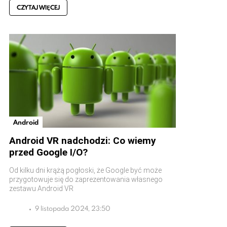
CZYTAJ WIĘCEJ
Android
Android VR nadchodzi: Co wiemy
przed Google I/O?
Od kilku dni krążą pogłoski, że Google być może
przygotowuje się do zaprezentowania własnego
zestawu Android VR
9 listopada 2024, 23:50