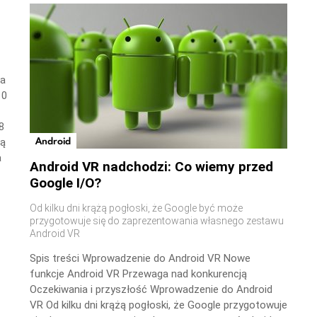
wa
10
8
Android
ną
a
Android VR nadchodzi: Co wiemy przed
Google I/O?
Od kilku dni krążą pogłoski, że Google być może
przygotowuje się do zaprezentowania własnego zestawu
Android VR
Spis treści Wprowadzenie do Android VR Nowe
funkcje Android VR Przewaga nad konkurencją
Oczekiwania i przyszłość Wprowadzenie do Android
VR Od kilku dni krążą pogłoski, że Google przygotowuje