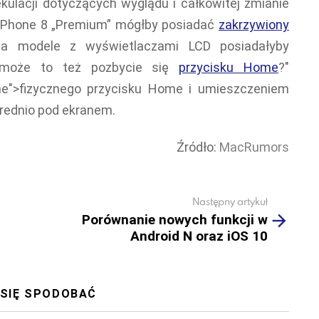
kulacji dotyczących wyglądu i całkowitej zmianie
o iPhone 8 „Premium” mógłby posiadać
zakrzywiony
a modele z wyświetlaczami LCD posiadałyby
 może to też pozbycie się
przycisku Home
?"
line">fizycznego przycisku Home i umieszczeniem
średnio pod ekranem.
Źródło:
MacRumors
Następny artykuł
Porównanie nowych funkcji w
Android N oraz iOS 10
 SIĘ SPODOBAĆ