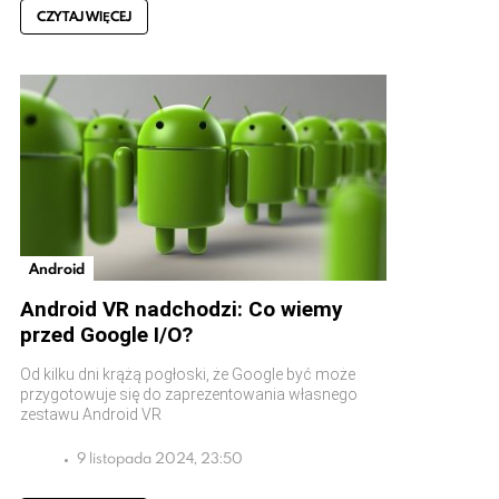
CZYTAJ WIĘCEJ
Android
Android VR nadchodzi: Co wiemy
przed Google I/O?
Od kilku dni krążą pogłoski, że Google być może
przygotowuje się do zaprezentowania własnego
zestawu Android VR
9 listopada 2024, 23:50