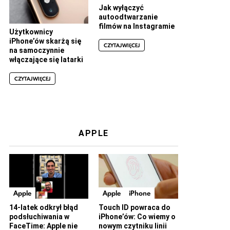
Jak wyłączyć
autoodtwarzanie
filmów na Instagramie
Użytkownicy
iPhone’ów skarżą się
CZYTAJ WIĘCEJ
na samoczynnie
włączające się latarki
CZYTAJ WIĘCEJ
APPLE
Apple
Apple
iPhone
14-latek odkrył błąd
Touch ID powraca do
podsłuchiwania w
iPhone’ów: Co wiemy o
FaceTime: Apple nie
nowym czytniku linii