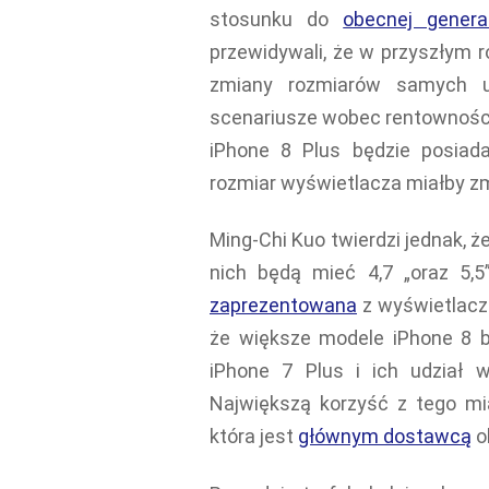
stosunku do
obecnej generac
przewidywali, że w przyszłym 
zmiany rozmiarów samych u
scenariusze wobec rentowności
iPhone 8 Plus będzie posiadał
rozmiar wyświetlacza miałby zmien
Ming-Chi Kuo twierdzi jednak, 
nich będą mieć 4,7 „oraz 5,
zaprezentowana
z wyświetlacze
że większe modele iPhone 8 b
iPhone 7 Plus i ich udział 
Największą korzyść z tego mia
która jest
głównym dostawcą
o