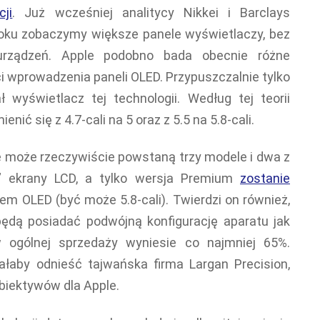
ji
. Już wcześniej analitycy Nikkei i Barclays
roku zobaczymy większe panele wyświetlaczy, bez
rządzeń. Apple podobno bada obecnie różne
 wprowadzenia paneli OLED. Przypuszczalnie tylko
 wyświetlacz tej technologii. Według tej teorii
ić się z 4.7-cali na 5 oraz z 5.5 na 5.8-cali.
że może rzeczywiście powstaną trzy modele i dwa z
5” ekrany LCD, a tylko wersja Premium
zostanie
m OLED (być może 5.8-cali). Twierdzi on również,
ędą posiadać podwójną konfigurację aparatu jak
w ogólnej sprzedaży wyniesie co najmniej 65%.
łaby odnieść tajwańska firma Largan Precision,
biektywów dla Apple.