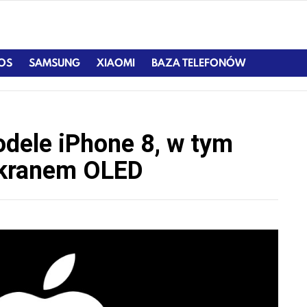
IOS
SAMSUNG
XIAOMI
BAZA TELEFONÓW
odele iPhone 8, w tym
ekranem OLED