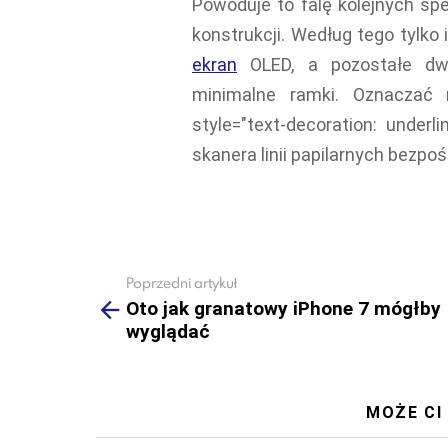
Powoduje to falę kolejnych spe
konstrukcji. Według tego tylk
ekran
OLED, a pozostałe dw
minimalne ramki. Oznaczać
style="text-decoration: under
skanera linii papilarnych bezpo
Poprzedni artykuł
See
more
Oto jak granatowy iPhone 7 mógłby
wyglądać
MOŻE CI