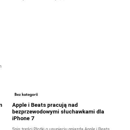
m
Bez kategorii
m
Apple i Beats pracują nad
bezprzewodowymi słuchawkami dla
iPhone 7
Spis treści Plotki o usunięciu gniazda Apple i Beats