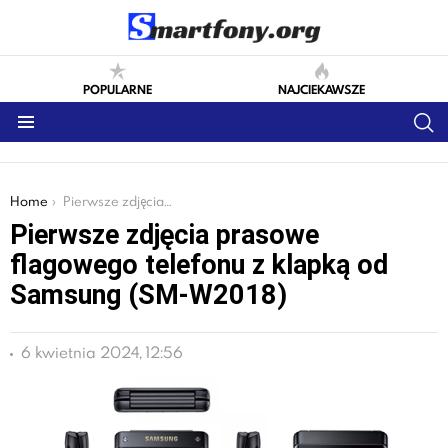
POPULARNE
NAJCIEKAWSZE
S
Menu
You are here:
Home
Pierwsze zdjęcia prasowe flagowego telefonu z klapką od Samsung (SM-W2018)
Pierwsze zdjęcia prasowe
flagowego telefonu z klapką od
Samsung (SM-W2018)
6 kwietnia 2024, 12:56