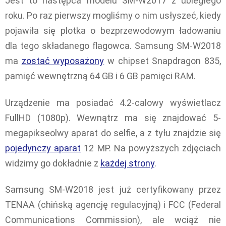
Jest to następca modelu SM-W2017 z ubiegłego
roku. Po raz pierwszy mogliśmy o nim usłyszeć, kiedy
pojawiła się plotka o bezprzewodowym ładowaniu
dla tego składanego flagowca. Samsung SM-W2018
ma
zostać wyposażony
w chipset Snapdragon 835,
pamięć wewnętrzną 64 GB i 6 GB pamięci RAM.
Urządzenie ma posiadać 4.2-calowy wyświetlacz
FullHD (1080p). Wewnątrz ma się znajdować 5-
megapikseolwy aparat do selfie, a z tyłu znajdzie się
pojedynczy aparat
12 MP. Na powyższych zdjęciach
widzimy go dokładnie z
każdej strony
.
Samsung SM-W2018 jest już certyfikowany przez
TENAA (chińską agencję regulacyjną) i FCC (Federal
Communications Commission), ale wciąż nie