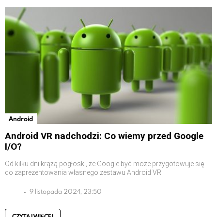
Android
Android VR nadchodzi: Co wiemy przed Google
I/O?
Od kilku dni krążą pogłoski, że Google być może przygotowuje się
do zaprezentowania własnego zestawu Android VR
9 listopada 2024, 23:50
CZYTAJ WIĘCEJ