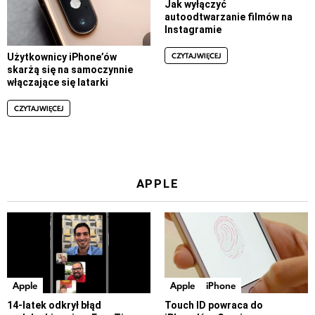
Jak wyłączyć
autoodtwarzanie filmów na
Instagramie
CZYTAJ WIĘCEJ
Użytkownicy iPhone’ów
skarżą się na samoczynnie
włączające się latarki
CZYTAJ WIĘCEJ
APPLE
Apple
Apple
iPhone
14-latek odkrył błąd
Touch ID powraca do