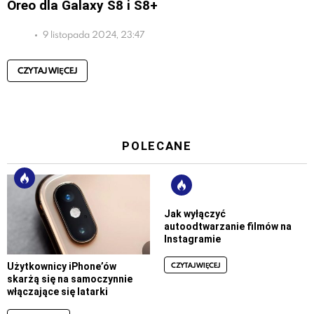
Oreo dla Galaxy S8 i S8+
9 listopada 2024, 23:47
CZYTAJ WIĘCEJ
POLECANE
Jak wyłączyć
autoodtwarzanie filmów na
Instagramie
CZYTAJ WIĘCEJ
Użytkownicy iPhone’ów
skarżą się na samoczynnie
włączające się latarki