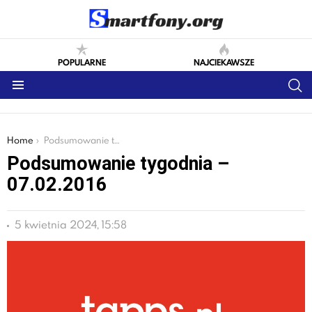
POPULARNE
NAJCIEKAWSZE
S
Menu
You are here:
Home
Podsumowanie tygodnia – 07.02.2016
Podsumowanie tygodnia –
07.02.2016
5 kwietnia 2024, 15:58