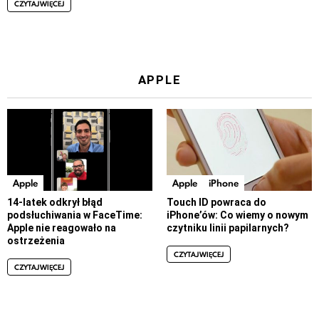
CZYTAJ WIĘCEJ
APPLE
Apple
Apple
iPhone
14-latek odkrył błąd
Touch ID powraca do
podsłuchiwania w FaceTime:
iPhone’ów: Co wiemy o nowym
Apple nie reagowało na
czytniku linii papilarnych?
ostrzeżenia
CZYTAJ WIĘCEJ
CZYTAJ WIĘCEJ