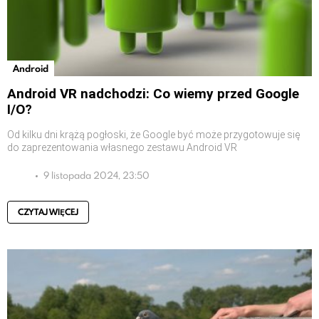
Android
Android VR nadchodzi: Co wiemy przed Google
I/O?
Od kilku dni krążą pogłoski, że Google być może przygotowuje się
do zaprezentowania własnego zestawu Android VR
9 listopada 2024, 23:50
CZYTAJ WIĘCEJ