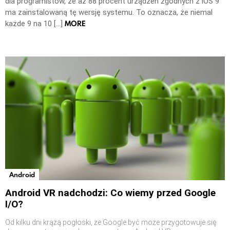
dla programistów, że aż 88 procent urządzeń zgodnych z iOS 9
ma zainstalowaną tę wersję systemu. To oznacza, że niemal
MORE
każde 9 na 10 […]
Android
Android VR nadchodzi: Co wiemy przed Google
I/O?
Od kilku dni krążą pogłoski, że Google być może przygotowuje się