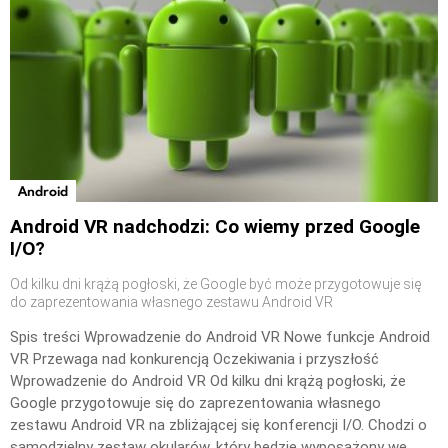
Android
Android VR nadchodzi: Co wiemy przed Google
I/O?
Od kilku dni krążą pogłoski, że Google być może przygotowuje się
do zaprezentowania własnego zestawu Android VR
Spis treści Wprowadzenie do Android VR Nowe funkcje Android
VR Przewaga nad konkurencją Oczekiwania i przyszłość
Wprowadzenie do Android VR Od kilku dni krążą pogłoski, że
Google przygotowuje się do zaprezentowania własnego
zestawu Android VR na zbliżającej się konferencji I/O. Chodzi o
samodzielny zestaw okularów, który będzie wyposażony we