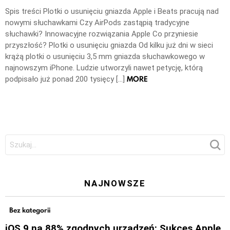
Spis treści Plotki o usunięciu gniazda Apple i Beats pracują nad
nowymi słuchawkami Czy AirPods zastąpią tradycyjne
słuchawki? Innowacyjne rozwiązania Apple Co przyniesie
przyszłość? Plotki o usunięciu gniazda Od kilku już dni w sieci
krążą plotki o usunięciu 3,5 mm gniazda słuchawkowego w
najnowszym iPhone. Ludzie utworzyli nawet petycję, którą
MORE
podpisało już ponad 200 tysięcy […]
Szukaj:
NAJNOWSZE
Bez kategorii
iOS 9 na 88% zgodnych urządzeń: Sukces Apple