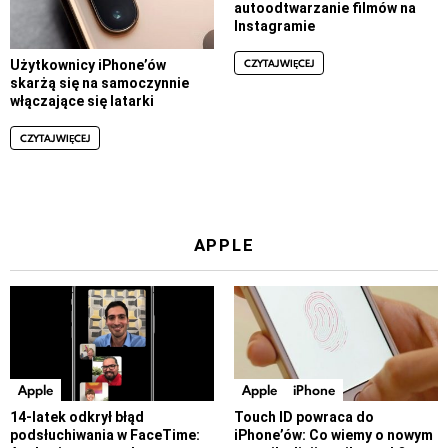
autoodtwarzanie filmów na
Instagramie
CZYTAJ WIĘCEJ
Użytkownicy iPhone’ów
skarżą się na samoczynnie
włączające się latarki
CZYTAJ WIĘCEJ
APPLE
Apple
Apple
iPhone
14-latek odkrył błąd
Touch ID powraca do
podsłuchiwania w FaceTime:
iPhone’ów: Co wiemy o nowym