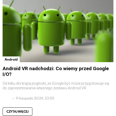
Android
Android VR nadchodzi: Co wiemy przed Google
I/O?
Od kilku dni krążą pogłoski, że Google być może przygotowuje się
do zaprezentowania własnego zestawu Android VR
9 listopada 2024, 23:50
CZYTAJ WIĘCEJ