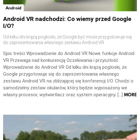
Android
Android VR nadchodzi: Co wiemy przed Google
I/O?
Od kilku dni krążą pogłoski, że Google być może przygotowuje się
do zaprezentowania własnego zestawu Android VR
Spis treści Wprowadzenie do Android VR Nowe funkcje Android
VR Przewaga nad konkurencją Oczekiwania i przyszłość
Wprowadzenie do Android VR Od kilku dni krążą pogłoski, że
Google przygotowuje się do zaprezentowania własnego
zestawu Android VR na zbliżającej się konferencji I/O. Chodzi o
samodzielny zestaw okularów, który będzie wyposażony we
MORE
własny procesor, wyświetlacz oraz system operacyjny. […]