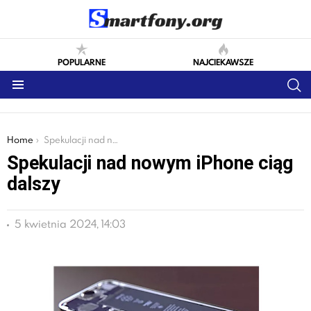
POPULARNE
NAJCIEKAWSZE
S
Menu
You are here:
Home
Spekulacji nad nowym iPhone ciąg dalszy
Spekulacji nad nowym iPhone ciąg
dalszy
5 kwietnia 2024, 14:03