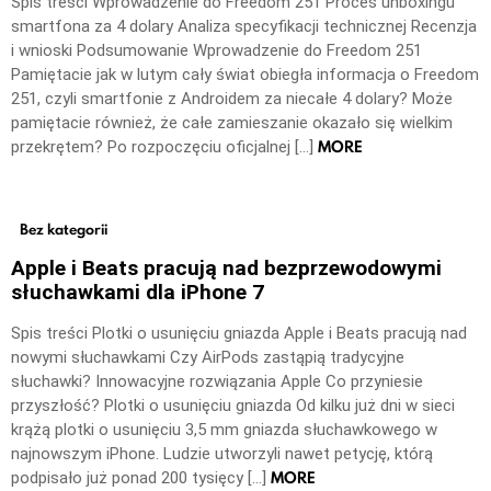
Spis treści Wprowadzenie do Freedom 251 Proces unboxingu
smartfona za 4 dolary Analiza specyfikacji technicznej Recenzja
i wnioski Podsumowanie Wprowadzenie do Freedom 251
Pamiętacie jak w lutym cały świat obiegła informacja o Freedom
251, czyli smartfonie z Androidem za niecałe 4 dolary? Może
pamiętacie również, że całe zamieszanie okazało się wielkim
MORE
przekrętem? Po rozpoczęciu oficjalnej […]
Bez kategorii
Apple i Beats pracują nad bezprzewodowymi
słuchawkami dla iPhone 7
Spis treści Plotki o usunięciu gniazda Apple i Beats pracują nad
nowymi słuchawkami Czy AirPods zastąpią tradycyjne
słuchawki? Innowacyjne rozwiązania Apple Co przyniesie
przyszłość? Plotki o usunięciu gniazda Od kilku już dni w sieci
krążą plotki o usunięciu 3,5 mm gniazda słuchawkowego w
najnowszym iPhone. Ludzie utworzyli nawet petycję, którą
MORE
podpisało już ponad 200 tysięcy […]