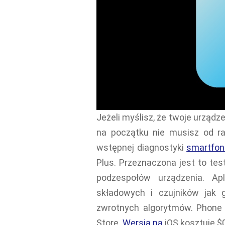
Jeżeli myślisz, że twoje urządz
na początku nie musisz od r
wstępnej diagnostyki
smartfon
Plus. Przeznaczona jest to tes
podzespołów urządzenia. Ap
składowych i czujników jak 
zwrotnych algorytmów. Phone
Store.
Wersja na
iOS kosztuje $0