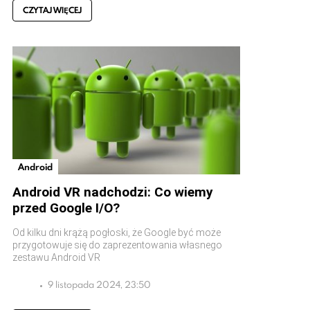
CZYTAJ WIĘCEJ
Android
Android VR nadchodzi: Co wiemy
przed Google I/O?
Od kilku dni krążą pogłoski, że Google być może
przygotowuje się do zaprezentowania własnego
zestawu Android VR
9 listopada 2024, 23:50