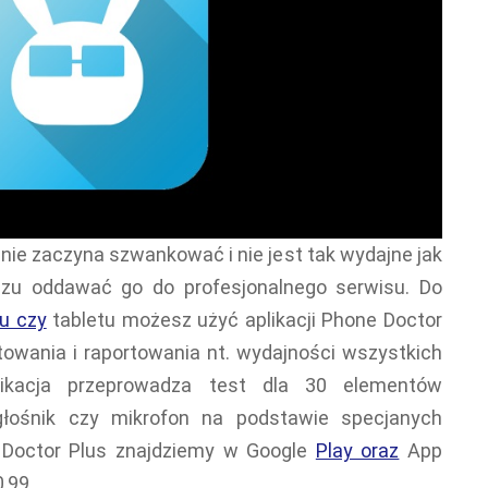
enie zaczyna szwankować i nie jest tak wydajne jak
azu oddawać go do profesjonalnego serwisu. Do
u czy
tabletu możesz użyć aplikacji Phone Doctor
towania i raportowania nt. wydajności wszystkich
likacja przeprowadza test dla 30 elementów
głośnik czy mikrofon na podstawie specjanych
 Doctor Plus znajdziemy w Google
Play oraz
App
,99.