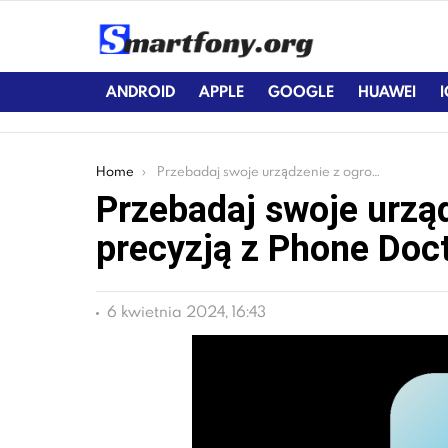
ANDROID
APPLE
GOOGLE
HUAWEI
You are here:
Home
Przebadaj swoje urządzenie z ogromną precyzją z Phone Doctor Plus
Przebadaj swoje urzą
precyzją z Phone Doct
6 kwietnia 2024, 16:43