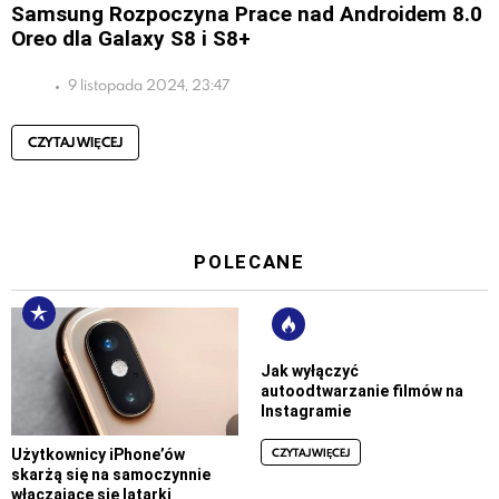
Samsung Rozpoczyna Prace nad Androidem 8.0
Oreo dla Galaxy S8 i S8+
9 listopada 2024, 23:47
CZYTAJ WIĘCEJ
POLECANE
Jak wyłączyć
autoodtwarzanie filmów na
Instagramie
CZYTAJ WIĘCEJ
Użytkownicy iPhone’ów
skarżą się na samoczynnie
włączające się latarki