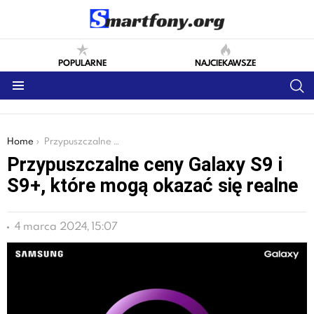
POPULARNE
NAJCIEKAWSZE
S
Menu
You are here:
Home
Przypuszczalne ceny Galaxy S9 i S9+, które mogą okazać się realne
Przypuszczalne ceny Galaxy S9 i
S9+, które mogą okazać się realne
4 marca 2024, 15:07