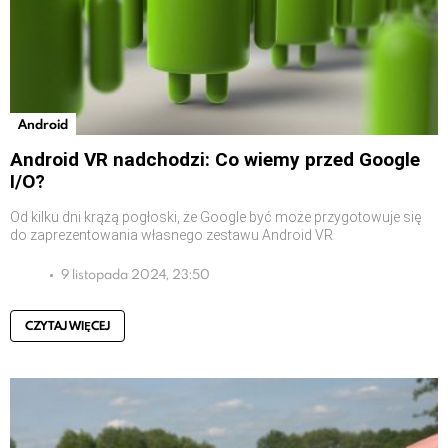
Android
Android VR nadchodzi: Co wiemy przed Google
I/O?
Od kilku dni krążą pogłoski, że Google być może przygotowuje się
do zaprezentowania własnego zestawu Android VR
9 listopada 2024, 23:50
CZYTAJ WIĘCEJ