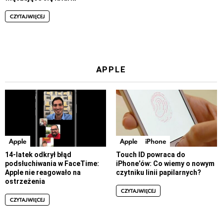
CZYTAJ WIĘCEJ
APPLE
Apple
Apple
iPhone
14-latek odkrył błąd
Touch ID powraca do
podsłuchiwania w FaceTime:
iPhone’ów: Co wiemy o nowym
Apple nie reagowało na
czytniku linii papilarnych?
ostrzeżenia
CZYTAJ WIĘCEJ
CZYTAJ WIĘCEJ