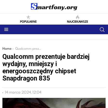
POPULARNE
NAJCIEKAWSZE
S
Menu
You are here:
Home
Qualcomm prezentuje bardziej wydajny, mniejszy i energooszczędny chipset Snapdragon 835
Qualcomm prezentuje bardziej
wydajny, mniejszy i
energooszczędny chipset
Snapdragon 835
14 marca 2024, 12:04