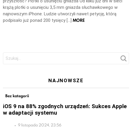
przyszłość? Plotki o usunięciu gniazda Od kilku już dni w sieci
krążą plotki o usunięciu 3,5 mm gniazda słuchawkowego w
najnowszym iPhone. Ludzie utworzyli nawet petycję, którą
MORE
podpisało już ponad 200 tysięcy […]
Szukaj:
NAJNOWSZE
Bez kategorii
iOS 9 na 88% zgodnych urządzeń: Sukces Apple
w adaptacji systemu
9 listopada 2024, 23:56