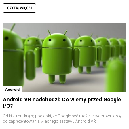
CZYTAJ WIĘCEJ
Android
Android VR nadchodzi: Co wiemy przed Google
I/O?
Od kilku dni krążą pogłoski, że Google być może przygotowuje się
do zaprezentowania własnego zestawu Android VR