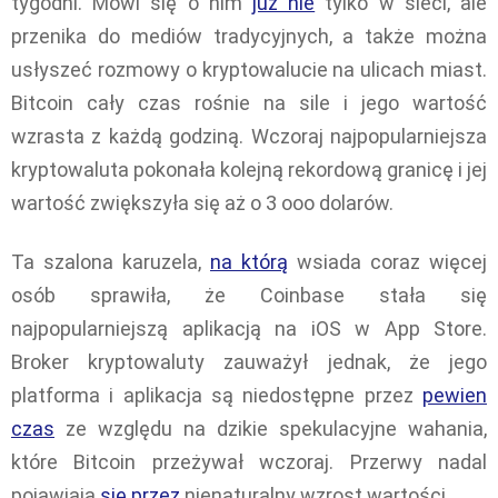
tygodni. Mówi się o nim
już nie
tylko w sieci, ale
przenika do mediów tradycyjnych, a także można
usłyszeć rozmowy o kryptowalucie na ulicach miast.
Bitcoin cały czas rośnie na sile i jego wartość
wzrasta z każdą godziną. Wczoraj najpopularniejsza
kryptowaluta pokonała kolejną rekordową granicę i jej
wartość zwiększyła się aż o 3 ooo dolarów.
Ta szalona karuzela,
na którą
wsiada coraz więcej
osób sprawiła, że Coinbase stała się
najpopularniejszą aplikacją na iOS w App Store.
Broker kryptowaluty zauważył jednak, że jego
platforma i aplikacja są niedostępne przez
pewien
czas
ze względu na dzikie spekulacyjne wahania,
które Bitcoin przeżywał wczoraj. Przerwy nadal
pojawiają
się przez
nienaturalny wzrost wartości.