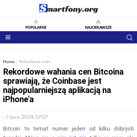
POPULARNE
NAJCIEKAWSZE
S
Menu
You are here:
Home
Rekordowe wahania cen Bitcoina sprawiają, że Coinbase jest najpopularniejszą aplikacją na iPhone’a
Rekordowe wahania cen Bitcoina
sprawiają, że Coinbase jest
najpopularniejszą aplikacją na
iPhone’a
1 lipca 2024, 07:07
Bitcoin to temat numer jeden od kilku dobrych