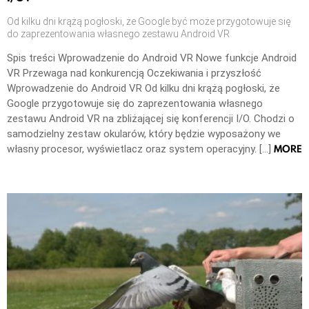
Od kilku dni krążą pogłoski, że Google być może przygotowuje się
do zaprezentowania własnego zestawu Android VR
Spis treści Wprowadzenie do Android VR Nowe funkcje Android
VR Przewaga nad konkurencją Oczekiwania i przyszłość
Wprowadzenie do Android VR Od kilku dni krążą pogłoski, że
Google przygotowuje się do zaprezentowania własnego
zestawu Android VR na zbliżającej się konferencji I/O. Chodzi o
samodzielny zestaw okularów, który będzie wyposażony we
MORE
własny procesor, wyświetlacz oraz system operacyjny. […]