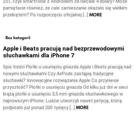
251, czyli smartfonie z Androidem za niecałe 4 dolary? Może
pamiętacie również, że całe zamieszanie okazało się wielkim
MORE
przekrętem? Po rozpoczęciu oficjalnej […]
Bez kategorii
Apple i Beats pracują nad bezprzewodowymi
słuchawkami dla iPhone 7
Spis treści Plotki o usunięciu gniazda Apple i Beats pracują nad
nowymi słuchawkami Czy AirPods zastąpią tradycyjne
słuchawki? Innowacyjne rozwiązania Apple Co przyniesie
przyszłość? Plotki o usunięciu gniazda Od kilku już dni w sieci
krążą plotki o usunięciu 3,5 mm gniazda słuchawkowego w
najnowszym iPhone. Ludzie utworzyli nawet petycję, którą
MORE
podpisało już ponad 200 tysięcy […]