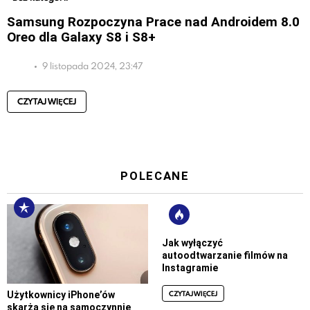
Samsung Rozpoczyna Prace nad Androidem 8.0
Oreo dla Galaxy S8 i S8+
9 listopada 2024, 23:47
CZYTAJ WIĘCEJ
POLECANE
Jak wyłączyć
autoodtwarzanie filmów na
Instagramie
CZYTAJ WIĘCEJ
Użytkownicy iPhone’ów
skarżą się na samoczynnie