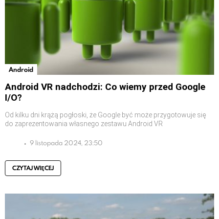
Android
Android VR nadchodzi: Co wiemy przed Google
I/O?
Od kilku dni krążą pogłoski, że Google być może przygotowuje się
do zaprezentowania własnego zestawu Android VR
9 listopada 2024, 23:50
CZYTAJ WIĘCEJ