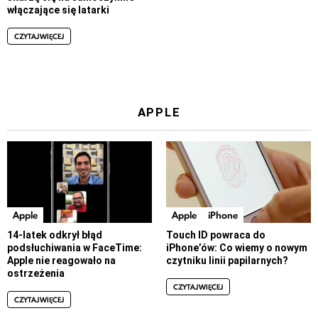
włączające się latarki
CZYTAJ WIĘCEJ
APPLE
Apple
Apple
iPhone
14-latek odkrył błąd
Touch ID powraca do
podsłuchiwania w FaceTime:
iPhone’ów: Co wiemy o nowym
Apple nie reagowało na
czytniku linii papilarnych?
ostrzeżenia
CZYTAJ WIĘCEJ
CZYTAJ WIĘCEJ